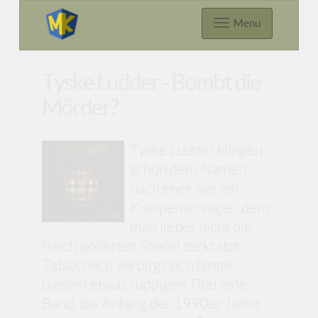
Menu
Tyske Ludder - Bombt die
Mörder?
Tyske Ludder klingen
schon dem Namen
nach eher wie ein
Kneipenschläger, dem
man lieber nicht die
frisch polierten Stiefel zerkratzt.
Tatsächlich verbirgt sich hinter
diesem etwas ruppigen Titel eine
Band, die Anfang der 1990er Jahre