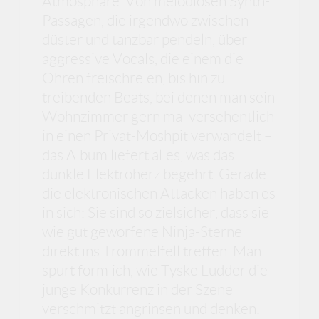
Atmosphäre. Von melodiösen Synth-
Passagen, die irgendwo zwischen
düster und tanzbar pendeln, über
aggressive Vocals, die einem die
Ohren freischreien, bis hin zu
treibenden Beats, bei denen man sein
Wohnzimmer gern mal versehentlich
in einen Privat-Moshpit verwandelt –
das Album liefert alles, was das
dunkle Elektroherz begehrt. Gerade
die elektronischen Attacken haben es
in sich: Sie sind so zielsicher, dass sie
wie gut geworfene Ninja-Sterne
direkt ins Trommelfell treffen. Man
spürt förmlich, wie Tyske Ludder die
junge Konkurrenz in der Szene
verschmitzt angrinsen und denken: