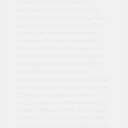
Bombt die Mörder ist sehr zu
empfehlen – und das nicht nur für
Szene-Veteranen, sondern auch für
alle, die sich mal ein bisschen EBM-
Feuer unter dem Allerwertesten
wünschen. Auf einer Skala von 0
Sternen bis 5 Sternen vergebe ich
daher feierliche 4,5 Sterne. Das ist
fast so gut wie ein herrlich kühles
Schwarzbier direkt aus dem
Kühlschrank: Man genießt es Schluck
für Schluck, und am Ende bleiben die
Ohren so angenehm dröhnend
zurück, dass man schon die nächste
Runde in Betracht zieht. Also Anlage
aufdrehen, Nachbarn warnen (oder
auch nicht) und Tyske Ludder auf die