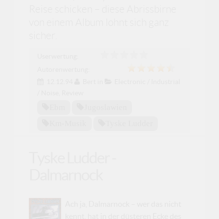
Reise schicken – diese Abrissbirne
von einem Album lohnt sich ganz
sicher.
Userwertung:
Autorenwertung:
12.12.94
Bert
in
Electronic / Industrial
/ Noise
,
Review
Ebm
Jugoslawien
Km-Musik
Tyske Ludder
Tyske Ludder -
Dalmarnock
Ach ja, Dalmarnock – wer das nicht
kennt, hat in der düsteren Ecke des