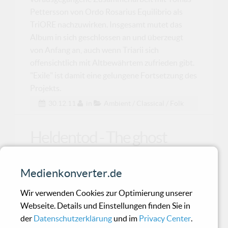
Pettersson von Ordo Rosarius Equilibrio als
TriORE nachzuwirken. Insgesamt mutet das
Album in sich geschlossen an und überzeugt
von Anfang an, auch wenn Triarii sich
offensichtlich mit Altbewährtem zufrieden gibt.
"Exile" ist damit eine gelungene Fortsetzung des
Projekts.
30.12.11
in
Ambient / Classical / Folk
Heldentod - The ghost
machine
Medienkonverter.de
Power Electronics auf durchschnittlichem
Wir verwenden Cookies zur Optimierung unserer
Niveau.
Webseite. Details und Einstellungen finden Sie in
der
Datenschutzerklärung
und im
Privacy Center
.