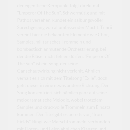
der eigentliche Kernpunkt folgt direkt mit
"Emperor Of The Sun". Schwermütig und mit
Pathos versehen, kündet ein salbungsvoller
Sprechgesang von allumfassender Macht. Triarii
vereint hier die bekannten Elemente wie Chor,
Samples, militärisches Trommeln und
bombastisch anmutende Orchestrierung, bei
der die Bläser nicht fehlen dürfen. "Emperor Of
The Sun" ist ein Song, der seine
Gänsehautwirkung nicht verfehlt. Ähnlich
verhält es sich mit dem Titelsong "Exile", doch
geht dieser in eine etwas andere Richtung. Der
Song konzentriert sich nämlich ganz auf seine
melodramatische Melodie, wobei trotzdem
Samples und druckvolle Trommeln zum Einsatz
kommen. Der Titel gibt es bereits vor, "Iron
Fields" klingt wie Marschtrommeln, verbunden
mit Flöten- und Leier-ähnlichen Klängen und