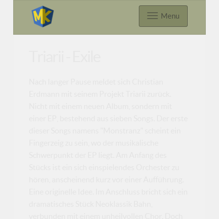
Menu
Triarii - Exile
Nach langer Pause meldet sich Christian
Erdmann mit seinem Projekt Triarii zurück.
Nicht mit einem neuen Album, sondern mit
einer EP, bestehend aus sieben Songs. Der erste
dieser Songs namens "Monstranz" scheint ein
Fingerzeig zu sein, wo der musikalische
Schwerpunkt der EP liegt. Am Anfang des
Stücks ist ein sich einspielendes Orchester zu
hören, anscheinend kurz vor einer Aufführung.
Eine originelle Idee. Im Anschluss bricht sich ein
dramatisches Stück Neoklassik Bahn,
verbunden mit einem unheilvollen Chor. Doch