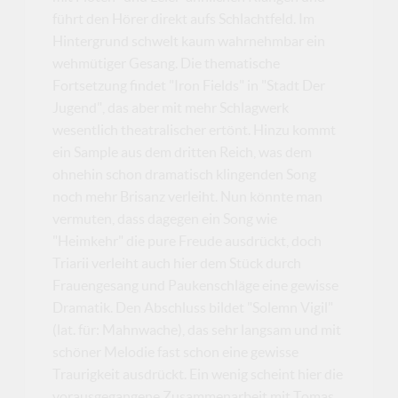
führt den Hörer direkt aufs Schlachtfeld. Im
Hintergrund schwelt kaum wahrnehmbar ein
wehmütiger Gesang. Die thematische
Fortsetzung findet "Iron Fields" in "Stadt Der
Jugend", das aber mit mehr Schlagwerk
wesentlich theatralischer ertönt. Hinzu kommt
ein Sample aus dem dritten Reich, was dem
ohnehin schon dramatisch klingenden Song
noch mehr Brisanz verleiht. Nun könnte man
vermuten, dass dagegen ein Song wie
"Heimkehr" die pure Freude ausdrückt, doch
Triarii verleiht auch hier dem Stück durch
Frauengesang und Paukenschläge eine gewisse
Dramatik. Den Abschluss bildet "Solemn Vigil"
(lat. für: Mahnwache), das sehr langsam und mit
schöner Melodie fast schon eine gewisse
Traurigkeit ausdrückt. Ein wenig scheint hier die
vorausgegangene Zusammenarbeit mit Tomas