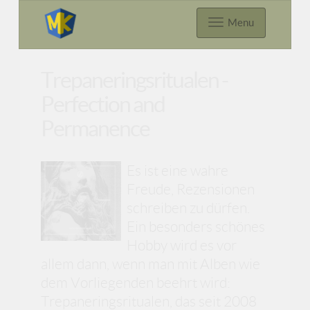
Menu
Trepaneringsritualen -
Perfection and
Permanence
Es ist eine wahre
Freude, Rezensionen
schreiben zu dürfen.
Ein besonders schönes
Hobby wird es vor
allem dann, wenn man mit Alben wie
dem Vorliegenden beehrt wird:
Trepaneringsritualen, das seit 2008