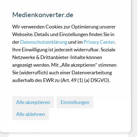
Hecq - Conversions
Medienkonverter.de
Wir verwenden Cookies zur Optimierung unserer
Wunderbare Soundlandschaften und frische
Webseite. Details und Einstellungen finden Sie in
Ideen
der
Datenschutzerklärung
und im
Privacy Center
.
Ihre Einwilligung ist jederzeit widerrufbar. Soziale
Netzwerke & Drittanbieter-Inhalte können
Angst - tar ner skylten
angezeigt werden. Mit „Alle akzeptieren“ stimmen
Sie (widerruflich) auch einer Datenverarbeitung
außerhalb des EWR zu (Art. 49 (1) (a) DSGVO).
Older school EBM von Henrikk ‚Norgvargr‘
Björkk - nur für geduldige EBM\'ler
Alle akzeptieren
Einstellungen
© 1998 - 2026 Medienkonverter.de
Alle ablehnen
• Alle Rechte vorbehalten
• Abzug nur mit Genehmigung
• Alle Angaben ohne Gewähr