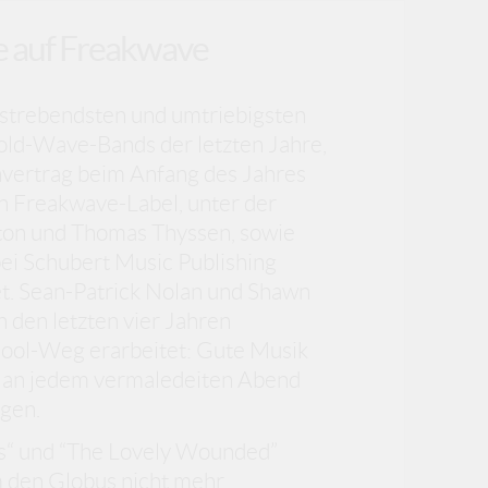
e auf Freakwave
ufstrebendsten und umtriebigsten
ld-Wave-Bands der letzten Jahre,
nvertrag beim Anfang des Jahres
n Freakwave-Label, unter der
rton und Thomas Thyssen, sowie
ei Schubert Music Publishing
t. Sean-Patrick Nolan und Shawn
n den letzten vier Jahren
hool-Weg erarbeitet: Gute Musik
nn an jedem vermaledeiten Abend
ugen.
lts“ und “The Lovely Wounded”
m den Globus nicht mehr