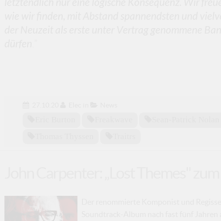
letztendlich nur eine logische Konsequenz. Wir freu
wie wir finden, mit Abstand spannendsten und viel
der Neuzeit als erste unter Vertrag genommene Ba
dürfen
.”
27.10.20
Elec
in
News
Eric Burton
Freakwave
Sean-Patrick Nolan
Thomas Thyssen
Traitrs
John Carpenter: „Lost Themes" zum 
Der renommierte Komponist und Regisseu
Soundtrack-Album nach fast fünf Jahren a