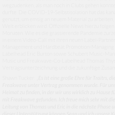
wegzudenken, als man noch in Clubs gehen konnt
durfte. Die COVID-19-Selbstisolation hat das kan
genutzt, um emsig an neuem Material zu arbeiten, 
Welt erblicken wird. Offizielle News hierzu fol
Monaten. Wie es die grassierende Pandemie zurzeit 
in einem Video-Call mit ihren neuen Label-Partne
Management und Hardbeat Promotion-Managing 
Labelhead Eric Burton sowie Schubert Music-Man
Music und Freakwave-Co-Labelhead Thomas Thyss
Vertragsunterzeichnung und die zukünftige Zusa
Shawn Tucker: „
Es ist eine große Ehre für Traitrs, di
Freakwave unter Vertrag genommen wurde. Für uns 
Heimat zu finden, in der wir uns wirklich zu Hause 
mit Freakwave gefunden. Ich freue mich sehr mit di
Leitung von Thomas und Eric in die nächste Phase un
dieser Unterstützung können Sean und ich unsere 