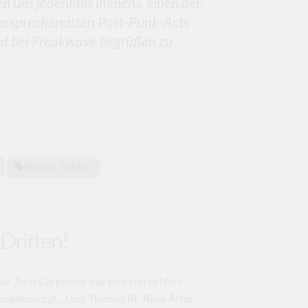
en uns jedenfalls immens, einen der,
versprechendsten Post-Punk-Acts
nd bei Freakwave begrüßen zu
Shawn Tucker
Dritten!
r John Carpenter hat sein erstes Non-
ngekündigt, „Lost Themes III: Alive After