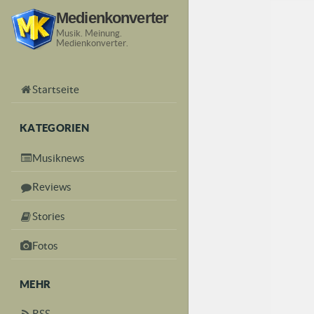
Medienkonverter
Musik. Meinung.
Medienkonverter.
Startseite
KATEGORIEN
Musiknews
Reviews
Stories
Fotos
MEHR
RSS