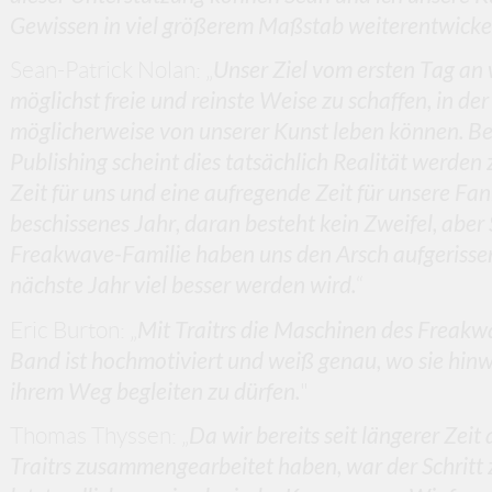
Gewissen in viel größerem Maßstab weiterentwicke
Sean-Patrick Nolan: „
Unser Ziel vom ersten Tag an
möglichst freie und reinste Weise zu schaffen, in de
möglicherweise von unserer Kunst leben können. B
Publishing scheint dies tatsächlich Realität werden 
Zeit für uns und eine aufregende Zeit für unsere Fan
beschissenes Jahr, daran besteht kein Zweifel, abe
Freakwave-Familie haben uns den Arsch aufgerissen,
nächste Jahr viel besser werden wird.
“
Eric Burton: „
Mit Traitrs die Maschinen des Freakwav
Band ist hochmotiviert und weiß genau, wo sie hinwill
ihrem Weg begleiten zu dürfen.
"
Thomas Thyssen: „
Da wir bereits seit längerer Zei
Traitrs zusammengearbeitet haben, war der Schritt