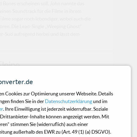
d Bones erscheinen soll. John nannte das
inen Soundtrack für die Filme in ihrem
 Filme sogar noch lebendiger, wobei auch die
hören. Die Lead-Single „Weeping Ghost“
zer-Sud aufregend herbei und lässt dem
Eleine
nverter.de
Band inzwischen zu klein. Die Band zeigt
ält aber ihren verführerischen Signatur-
n Cookies zur Optimierung unserer Webseite. Details
isch klang die Band noch nie. "Dancing In
ngen finden Sie in der
Datenschutzerklärung
und im
monen, über Stärke und über Verlust, voller
er
. Ihre Einwilligung ist jederzeit widerrufbar. Soziale
ne "Eleine" Liljestam agiert dabei
Drittanbieter-Inhalte können angezeigt werden. Mit
r Black Lodge Records in zwei Artwork-
eren“ stimmen Sie (widerruflich) auch einer
ß. Letztere Fassung hat sich die...
itung außerhalb des EWR zu (Art. 49 (1) (a) DSGVO).