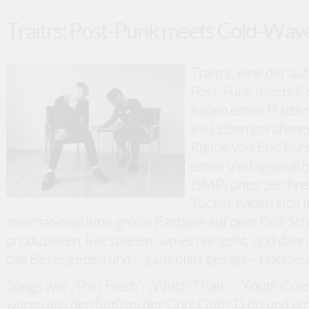
Traitrs: Post-Punk meets Cold-Wav
Traitrs, eine der a
Post-Punk meets Co
haben einen Platte
ins Leben gerufene
Rigide von Eric Bu
einen Verlagsdeal b
(SMP) unterzeichne
Tucker haben sich i
international eine große Fanbase auf dem Old-Sc
produzieren, live spielen, wo es nur geht, und da
das Beste geben und – ganz platt gesagt – überze
Songs wie „Thin Flesh“, „Witch Trials“, „Youth Cu
waren aus den Setlists der Cool Goth-DJs rund u