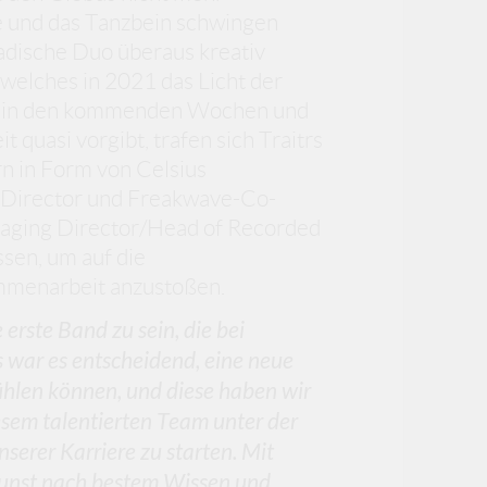
e und das Tanzbein schwingen
adische Duo überaus kreativ
welches in 2021 das Licht der
gen in den kommenden Wochen und
quasi vorgibt, trafen sich Traitrs
rn in Form von Celsius
Director und Freakwave-Co-
aging Director/Head of Recorded
en, um auf die
mmenarbeit anzustoßen.
e erste Band zu sein, die bei
war es entscheidend, eine neue
fühlen können, und diese haben wir
esem talentierten Team unter der
serer Karriere zu starten. Mit
Kunst nach bestem Wissen und