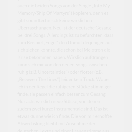
auch die beiden Songs von der Single „Into My
Memory/Ship Of Martyrs“) kopieren, denn es
gibt soundtechnisch keine wirklichen
Überraschungen. Neu ist der deutsche Gesang
bei drei Songs. Allerdings ist zu befürchten, dass
zum Beispiel „Engel“ den Unmut derjenigen auf
sich ziehen könnte, die schon bei Melotron die
Krise bekommen haben. Wirklich aufdrängen
kann sich mir von den neuen Songs zwischen
ruhig (z.B. Uncertainties“) oder flotter (z.B.
„Between The Lines“) leider kein Track. Wobei
ich in der Regel die ruhigeren Stücke stimmiger
finde, sie passen einfach besser zum Gesang.
Nur acht wirklich neue Stücke, von denen
zudem zwei kurze Instrumentale sind. Das ist
etwas dünne wie ich finde. Die von mir erhoffte
Abwechslung bleibt mit Ausnahme der
deutschen Texte und einer Frauenstimme aus.