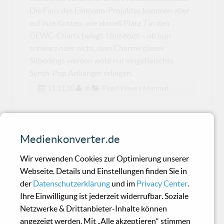
Die Fans des Einmann-Projektes kommen aber
auf ihre Kosten, wie aktuell Platz 7 in den
GEWC-Charts belegt. Und doch – ob nun
schwarz oder nicht, dem Charme dieses
Silberlings werden wohl nur eingefleischte
Synth-Pop Anhänger erliegen.
11.11.10
in
Pop / Wave / Minimal
Inertia - Deworlded
Medienkonverter.de
Solides Album mit zwei echten Highlights:
Wir verwenden Cookies zur Optimierung unserer
Anticulture und Alien.
Webseite. Details und Einstellungen finden Sie in
der
Datenschutzerklärung
und im
Privacy Center
.
Ihre Einwilligung ist jederzeit widerrufbar. Soziale
Nouvelle Vague - Couleurs
Netzwerke & Drittanbieter-Inhalte können
Sur Paris
angezeigt werden. Mit „Alle akzeptieren“ stimmen