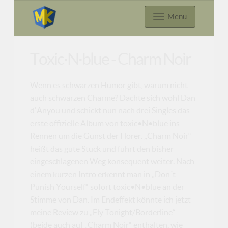
Menu
Toxic·N·blue - Charm Noir
Wenn es schwarzen Humor gibt, warum nicht
auch schwarzen Charme? Dachte sich wohl Dan
d'Anyou und schickt nun nach drei Singles das
erste offizielle Album von toxic•N•blue ins
Rennen um die Gunst der Hörer. „Charm Noir“
heißt das gute Stück und führt den bisher
eingeschlagenen Weg konsequent weiter. Nach
einem kurzen Intro erkennt man in „Don´t
Punish Yourself“ sofort toxic•N•blue an der
Stimme von Dan. Im Endeffekt könnte ich jetzt
meine Review zu „Fly Tonight/Borderline“
(beide auch auf „Charm Noir“ enthalten, wie