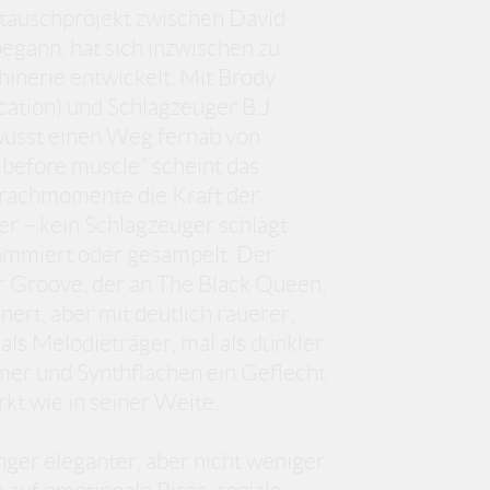
ustauschprojekt zwischen David
gann, hat sich inzwischen zu
inerie entwickelt. Mit Brody
cation) und Schlagzeuger B.J.
wusst einen Weg fernab von
before muscle“ scheint das
 Krachmomente die Kraft der
ter – kein Schlagzeuger schlägt
grammiert oder gesampelt. Der
r Groove, der an The Black Queen,
rt, aber mit deutlich rauerer,
ls Melodieträger, mal als dunkler
er und Synthflächen ein Geflecht
irkt wie in seiner Weite.
Finger eleganter, aber nicht weniger