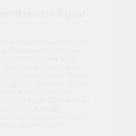
neue Album der US-Band
n derzeit bekanntermaßen zwei
 jene über die weltpolitischen
russischen Marionette Trump –
, die uns daran erinnert, dass
rvorbringt als schlechte Reality-
gierungsform. Genau hier setzen
rience’ an, denn ihr drittes
y’ (VÖ: 23. Januar 2026 via Pelagic
tene Glücksfall, bei dem
tschmerz so kunstvoll verpackt
ht. Oder besser: hinhört.