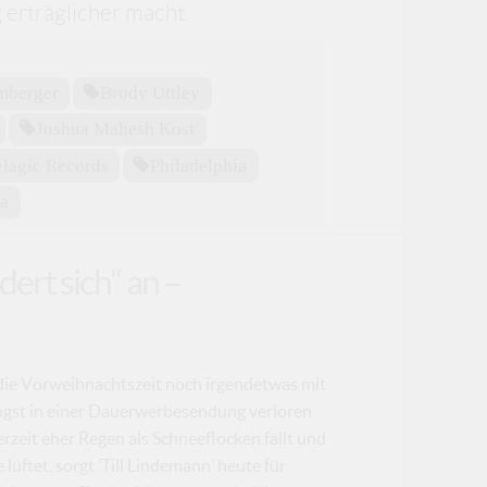
 erträglicher macht.
mberger
Brody Uttley
Joshua Mahesh Kost
elagic Records
Philadelphia
a
dert sich“ an –
b die Vorweihnachtszeit noch irgendetwas mit
längst in einer Dauerwerbesendung verloren
zeit eher Regen als Schneeflocken fällt und
lüftet, sorgt ’Till Lindemann’ heute für