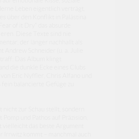
 auf emotionale Risse, soziale
erne Leben eigentlich verträgt.
s über den Konflikt in Palästina
ear of it Dry“ das absurde
eren. Diese Texte sind nie
entar, der länger nachhallt als
ht Andrew Schneider (u. a. Julie
raff: Das Album klingt
emand die dunkle Ecke eines Clubs
 von Eric Nyffler, Chris Alfano und
 fein balancierte Gefüge zu
 nicht zur Schau stellt, sondern
tt Pomp und Pathos auf Präzision,
t vielleicht das beste Argument
her Irrwitz kommt – manchmal auch