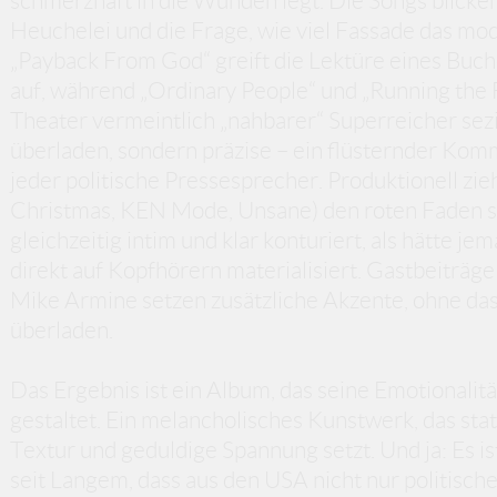
schmerzhaft in die Wunden legt. Die Songs blicken
Heuchelei und die Frage, wie viel Fassade das mod
„Payback From God“ greift die Lektüre eines Buche
auf, während „Ordinary People“ und „Running the F
Theater vermeintlich „nahbarer“ Superreicher sezi
überladen, sondern präzise – ein flüsternder Komm
jeder politische Pressesprecher. Produktionell zie
Christmas, KEN Mode, Unsane) den roten Faden st
gleichzeitig intim und klar konturiert, als hätte j
direkt auf Kopfhörern materialisiert. Gastbeiträge
Mike Armine setzen zusätzliche Akzente, ohne das
überladen.
Das Ergebnis ist ein Album, das seine Emotionalität
gestaltet. Ein melancholisches Kunstwerk, das sta
Textur und geduldige Spannung setzt. Und ja: Es is
seit Langem, dass aus den USA nicht nur politisc