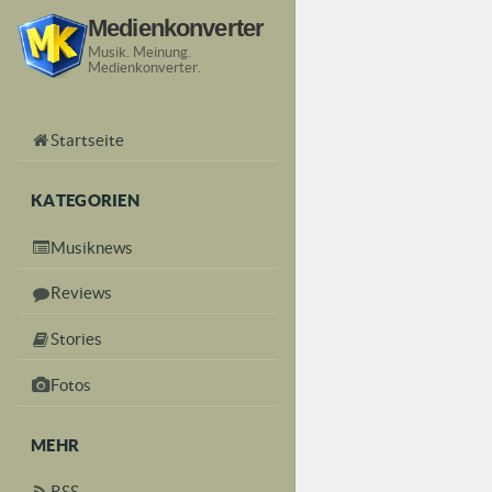
Medienkonverter
Musik. Meinung.
Medienkonverter.
Startseite
KATEGORIEN
Musiknews
Reviews
Stories
Fotos
MEHR
RSS