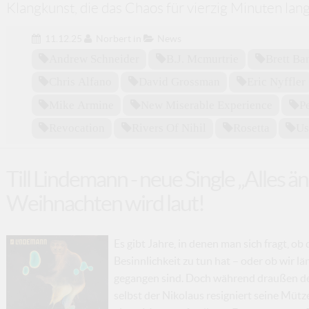
Klangkunst, die das Chaos für vierzig Minuten lang
11.12.25
Norbert
in
News
Andrew Schneider
B.j. Mcmurtrie
Brett Ba
Chris Alfano
David Grossman
Eric Nyffler
Mike Armine
New Miserable Experience
P
Revocation
Rivers Of Nihil
Rosetta
Us
Till Lindemann - neue Single „Alles än
Weihnachten wird laut!
Es gibt Jahre, in denen man sich fragt, o
Besinnlichkeit zu tun hat – oder ob wir 
gegangen sind. Doch während draußen der
selbst der Nikolaus resigniert seine Mütze 