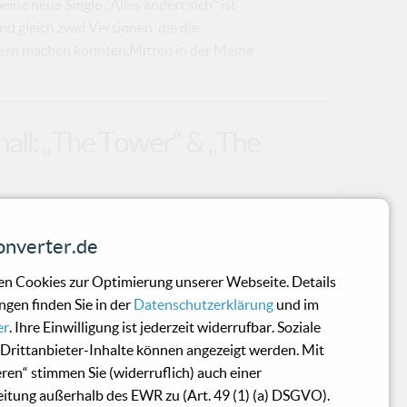
ine neue Single „Alles ändert sich“ ist
d gleich zwei Versionen, die die
rn machen könnten.Mitten in der Meine
all: „The Tower“ & „The
 maximal eine charmante B-Seite oder ein
nverter.de
enkt sich: „Warum nicht gleich zwei
saison?“ Und so stehen wir am 19. Dezember
n Cookies zur Optimierung unserer Webseite. Details
Hierophant“, zwei Werken, die mit der
ngen finden Sie in der
Datenschutzerklärung
und im
erscheinen. Kein Lametta, kein Kitsch –
er
. Ihre Einwilligung ist jederzeit widerrufbar. Soziale
sche Baupläne erinnert als an ein reguläres
Drittanbieter-Inhalte können angezeigt werden. Mit
ng.„The Tower“ erhebt sich dabei nicht als
eren“ stimmen Sie (widerruflich) auch einer
itung außerhalb des EWR zu (Art. 49 (1) (a) DSGVO).