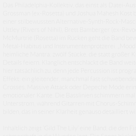
Das Philadelphia-Kollektiv, das einst als Datei-A
Grossman (ex-Rosetta) und Joshua Mahesh Kost be
einer stilbewussten Alternative-Synth-Rock-Masch
Uttley (Rivers of Nihil), Brett Bamberger (ex-Revo
McMurtrie (Rosetta) im Rücken geht die Band be
Metal-Habitus und Instrumentenprotzerei. „Mood 
heimliche Mantra: zwölf Stücke, die statt großer
Details feiern. Klanglich entschlackt die Band wei
hier tatsächlich zu, denn jede Percussion ist pro
Effekt: ein gleitender, manchmal fast schwebende
Crosses, Massive Attack oder Depeche Mode erinne
emotionaler Kante. Die Basslinien schimmern mal a
Unterstrom, während Gitarren mit Chorus-Schimm
bilden, das in seiner Klarheit genauso detailliert w
Inhaltlich zeigt ’Gild The Lily’ eine Band, die den 