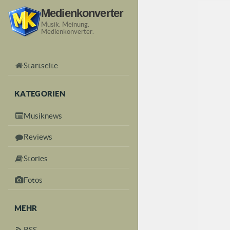
Medienkonverter
Musik. Meinung.
Medienkonverter.
Startseite
KATEGORIEN
Musiknews
Reviews
Stories
Fotos
MEHR
RSS