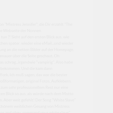
 "Mistress Jennifer", die Dir erzählt "The
ie Webseite der Nonnen
un ?! Sieht auf den ersten Blick aus, wie
chen später, wieder eine eMail...und wieder
rung an die netten Bilder auf der Homepage,
 genauer über die Seite geschaut. Oh
twas schräg...irgendwie "vampirig". Also habe
zu bekommen. Und die kam dann
 York. Ich muß sagen, das war die bester
oßformatigen, original Fotos, Aufklebern,
zum sehr professionellem Rest nur eine
sten Blick so aus, als würde nach dem Motto
. Aber weit gefehlt! Der Song "White Slave"
 schönem weiblichen Gesang von Mistress
honor and obey, command your white slave"