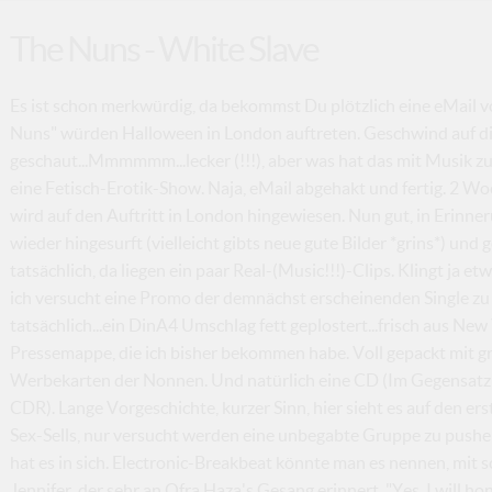
The Nuns - White Slave
Es ist schon merkwürdig, da bekommst Du plötzlich eine eMail von
Nuns" würden Halloween in London auftreten. Geschwind auf d
geschaut...Mmmmmm...lecker (!!!), aber was hat das mit Musik zu t
eine Fetisch-Erotik-Show. Naja, eMail abgehakt und fertig. 2 Wo
wird auf den Auftritt in London hingewiesen. Nun gut, in Erinne
wieder hingesurft (vielleicht gibts neue gute Bilder *grins*) und
tatsächlich, da liegen ein paar Real-(Music!!!)-Clips. Klingt ja e
ich versucht eine Promo der demnächst erscheinenden Single 
tatsächlich...ein DinA4 Umschlag fett geplostert...frisch aus New
Pressemappe, die ich bisher bekommen habe. Voll gepackt mit gr
Werbekarten der Nonnen. Und natürlich eine CD (Im Gegensatz 
CDR). Lange Vorgeschichte, kurzer Sinn, hier sieht es auf den er
Sex-Sells, nur versucht werden eine unbegabte Gruppe zu pushen
hat es in sich. Electronic-Breakbeat könnte man es nennen, mit
Jennifer, der sehr an Ofra Haza's Gesang erinnert. "Yes, I will 