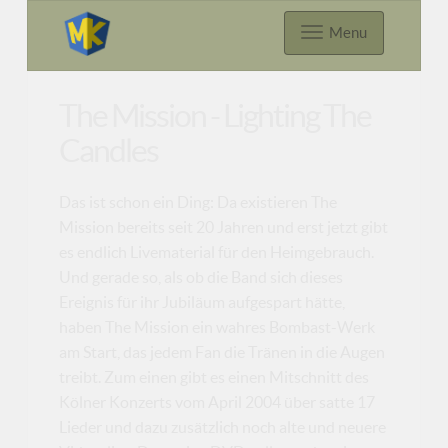
Menu
The Mission - Lighting The
Candles
Das ist schon ein Ding: Da existieren The
Mission bereits seit 20 Jahren und erst jetzt gibt
es endlich Livematerial für den Heimgebrauch.
Und gerade so, als ob die Band sich dieses
Ereignis für ihr Jubiläum aufgespart hätte,
haben The Mission ein wahres Bombast-Werk
am Start, das jedem Fan die Tränen in die Augen
treibt. Zum einen gibt es einen Mitschnitt des
Kölner Konzerts vom April 2004 über satte 17
Lieder und dazu zusätzlich noch alte und neuere