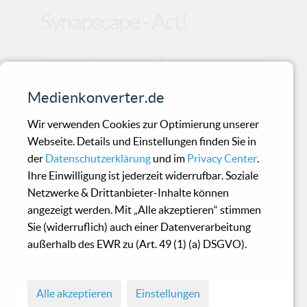
Synapscape - Act!
Vier Jahre ist es her, dass Synapscape ihr letztes
reguläres Album "Positive Pop" veröffentlicht
Medienkonverter.de
hab
Wir verwenden Cookies zur Optimierung unserer
Webseite. Details und Einstellungen finden Sie in
Bernhard Wagner - The
der
Datenschutzerklärung
und im
Privacy Center
.
Fourth Night
Ihre Einwilligung ist jederzeit widerrufbar. Soziale
Netzwerke & Drittanbieter-Inhalte können
angezeigt werden. Mit „Alle akzeptieren“ stimmen
Was man auf Bernhard Wagners
Sie (widerruflich) auch einer Datenverarbeitung
Solo-Debüt "The Fourth Night" zu
außerhalb des EWR zu (Art. 49 (1) (a) DSGVO).
hören bekommt, sind eigentlich nur
zwe
Alle akzeptieren
Einstellungen