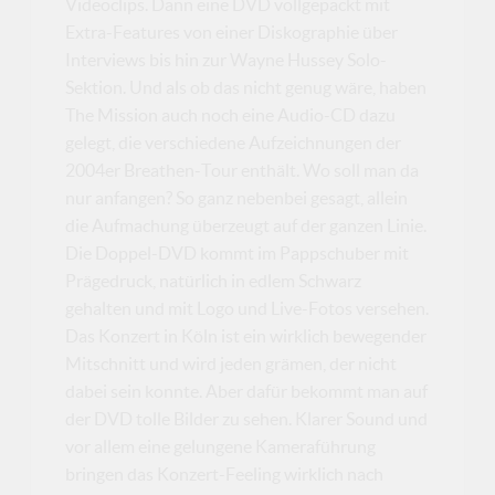
Videoclips. Dann eine DVD vollgepackt mit
Extra-Features von einer Diskographie über
Interviews bis hin zur Wayne Hussey Solo-
Sektion. Und als ob das nicht genug wäre, haben
The Mission auch noch eine Audio-CD dazu
gelegt, die verschiedene Aufzeichnungen der
2004er Breathen-Tour enthält. Wo soll man da
nur anfangen? So ganz nebenbei gesagt, allein
die Aufmachung überzeugt auf der ganzen Linie.
Die Doppel-DVD kommt im Pappschuber mit
Prägedruck, natürlich in edlem Schwarz
gehalten und mit Logo und Live-Fotos versehen.
Das Konzert in Köln ist ein wirklich bewegender
Mitschnitt und wird jeden grämen, der nicht
dabei sein konnte. Aber dafür bekommt man auf
der DVD tolle Bilder zu sehen. Klarer Sound und
vor allem eine gelungene Kameraführung
bringen das Konzert-Feeling wirklich nach