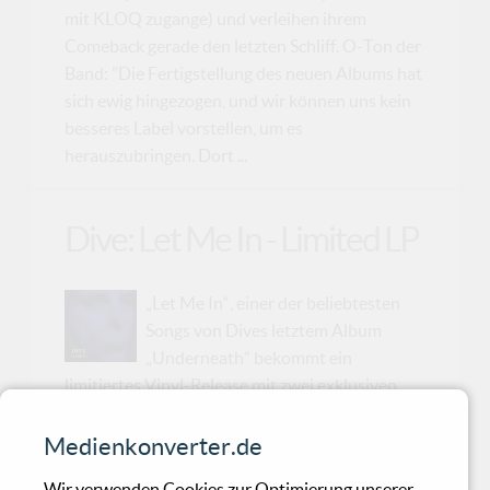
mit KLOQ zugange) und verleihen ihrem
Comeback gerade den letzten Schliff. O-Ton der
Band: "Die Fertigstellung des neuen Albums hat
sich ewig hingezogen, und wir können uns kein
besseres Label vorstellen, um es
herauszubringen. Dort ...
Dive: Let Me In - Limited LP
„Let Me In“, einer der beliebtesten
Songs von Dives letztem Album
„Underneath“ bekommt ein
limitiertes Vinyl-Release mit zwei exklusiven
Mixen des Titelstückes, plus zwei exklusiven,
neuen Tracks. Mit treibenden Rhythmen und
Medienkonverter.de
eingängigen Sequenzen, die sich in
Wir verwenden Cookies zur Optimierung unserer