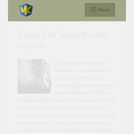
Menu
Taina - Der Seelenfresser
kommt
Die deutschen Industrial
Metaller Taina melden sich
endlich mit ihrem ersten
Album! Gegründet wurde die
Band im Oktober 2010 von
Sänger und Synth-Spieler WoLand und Gitarrist
SerZh. Ihre erste EP folgte im Februar 2012,
gefolgt von zwei Video-Auskopplungen. Schnell
erarbeiteten sich Taina in Szenekreisen einen
exzellenten Ruf, auch weil sie live dem Publikum