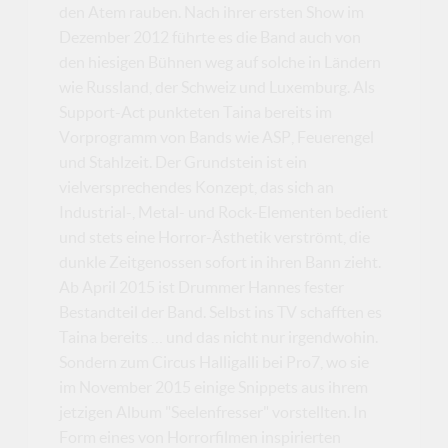
den Atem rauben. Nach ihrer ersten Show im
Dezember 2012 führte es die Band auch von
den hiesigen Bühnen weg auf solche in Ländern
wie Russland, der Schweiz und Luxemburg. Als
Support-Act punkteten Taina bereits im
Vorprogramm von Bands wie ASP, Feuerengel
und Stahlzeit. Der Grundstein ist ein
vielversprechendes Konzept, das sich an
Industrial-, Metal- und Rock-Elementen bedient
und stets eine Horror-Ästhetik verströmt, die
dunkle Zeitgenossen sofort in ihren Bann zieht.
Ab April 2015 ist Drummer Hannes fester
Bestandteil der Band. Selbst ins TV schafften es
Taina bereits … und das nicht nur irgendwohin.
Sondern zum Circus Halligalli bei Pro7, wo sie
im November 2015 einige Snippets aus ihrem
jetzigen Album "Seelenfresser" vorstellten. In
Form eines von Horrorfilmen inspirierten