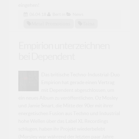
eingehen!
06.04.18
Bert
in
News
Metal Promotions
Taina
Empirion unterzeichnen
bei Dependent
Das britische Techno-Industrial-Duo
Empirion hat gerade einen Vertrag
mit Dependent abgeschlossen, um
ein neues Album zu veröffentlichen. Oz Mosley
und Jamie Smart, die Mitte der 90er mit ihrer
energetischen Fusion aus Techno und Industrial
hohe Wellen über das Label XL Recordings
schlugen, haben ihr Projekt wiederbelebt
(Morsley war während der letzten paar Jahre