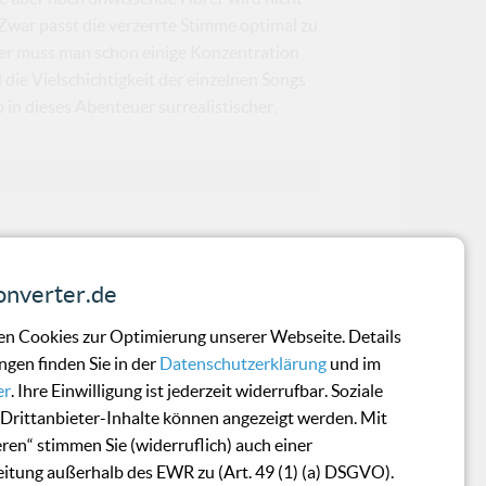
 Zwar passt die verzerrte Stimme optimal zu
ier muss man schon einige Konzentration
ie Vielschichtigkeit der einzelnen Songs
in dieses Abenteuer surrealistischer,
nverter.de
cht!
n Cookies zur Optimierung unserer Webseite. Details
ngen finden Sie in der
Datenschutzerklärung
und im
er
. Ihre Einwilligung ist jederzeit widerrufbar. Soziale
Drittanbieter-Inhalte können angezeigt werden. Mit
eren“ stimmen Sie (widerruflich) auch einer
itung außerhalb des EWR zu (Art. 49 (1) (a) DSGVO).