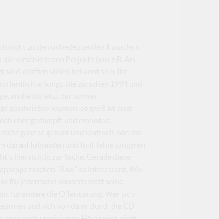
ich nicht zu den unbedeutenden Künstlern
die verschiedenen Projekte (wie z.B. Ars
 sind, dürften vielen bekannt sein. Ihr
röffentlichte Songs, die zwischen 1994 und
, an die bis jetzt nur schwer
gs geschrieben wurden, so groß ist auch
m noch eher gedämpft und monoton.
nicht ganz so geballt und kraftvoll, wie das
em darauf folgenden und fünf Jahre jüngeren
t's hier richtig zur Sache. Gerade diese
napscape machen "Raw" so interessant. Wie
as für jedermann sondern setzt seine
ein, für andere die Offenbarung. Wer sich
 beginnen und sich von da an durch die CD
te aber noch unwissende Hörer wird nicht