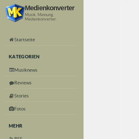
Medienkonverter
Musik. Meinung.
Medienkonverter.
Startseite
KATEGORIEN
Musiknews
Reviews
Stories
Fotos
MEHR
RSS