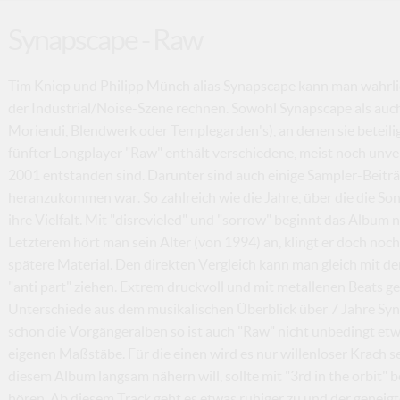
Synapscape - Raw
Tim Kniep und Philipp Münch alias Synapscape kann man wahrl
der Industrial/Noise-Szene rechnen. Sowohl Synapscape als auch 
Moriendi, Blendwerk oder Templegarden's), an denen sie beteiligt
fünfter Longplayer "Raw" enthält verschiedene, meist noch unve
2001 entstanden sind. Darunter sind auch einige Sampler-Beiträge
heranzukommen war. So zahlreich wie die Jahre, über die die Son
ihre Vielfalt. Mit "disrevieled" und "sorrow" beginnt das Albu
Letzterem hört man sein Alter (von 1994) an, klingt er doch noch 
spätere Material. Den direkten Vergleich kann man gleich mit d
"anti part" ziehen. Extrem druckvoll und mit metallenen Beats geh
Unterschiede aus dem musikalischen Überblick über 7 Jahre Sy
schon die Vorgängeralben so ist auch "Raw" nicht unbedingt etw
eigenen Maßstäbe. Für die einen wird es nur willenloser Krach s
diesem Album langsam nähern will, sollte mit "3rd in the orbit"
hören. Ab diesem Track geht es etwas ruhiger zu und der geneig