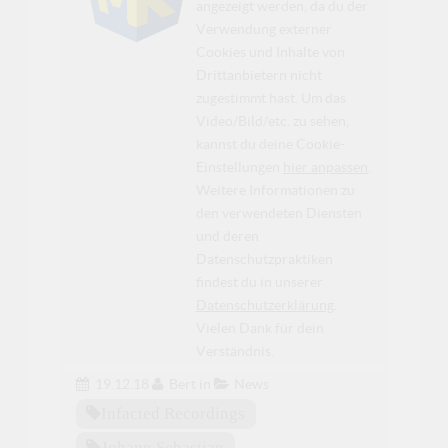
angezeigt werden, da du der
Verwendung externer
Cookies und Inhalte von
Drittanbietern nicht
zugestimmt hast. Um das
Video/Bild/etc. zu sehen,
kannst du deine Cookie-
Einstellungen
hier anpassen
.
Weitere Informationen zu
den verwendeten Diensten
und deren
Datenschutzpraktiken
findest du in unserer
Datenschutzerklärung
.
Vielen Dank für dein
Verständnis.
19.12.18
Bert
in
News
Infacted Recordings
Johann Sebastian