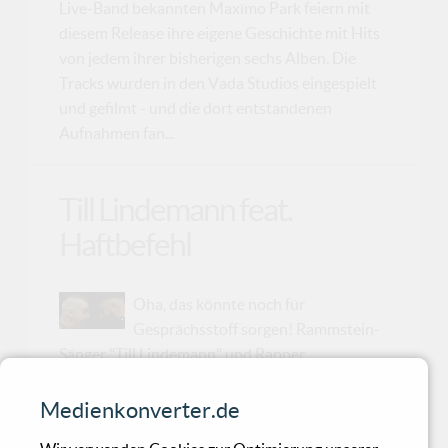
Live-Band bekannten Maxïmo Park feiern mit
diesem Release ihre eigene Geschichte mit Hits
von jedem ihrer bisherigen sechs Alben. Die
Tracks wurden in den Vada Studios eingespielt
und gefilmt - und die dort entstandenen
Aufnahmen fan...
Till Lindemann feat.
Haftbefehl
Oha, das könnte noch für
Gesprächsstoff sorgen! Rammstein-
Sänger "Till Lindemann" und Rapper
"Haftbefehl" haben zusammen an einem Song
gearbeitet und versuchen nun allen einzureden
Medienkonverter.de
"Algebra sei nicht so wichtig".... F**k