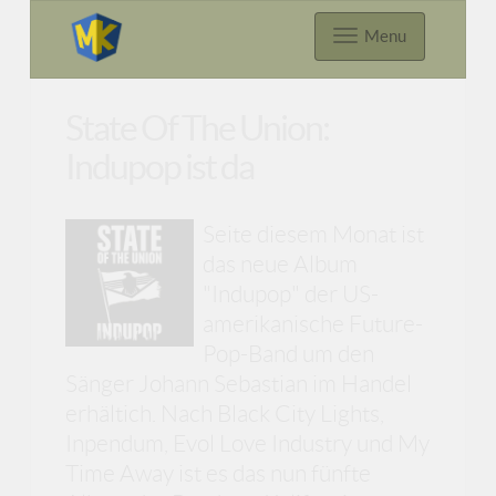
Menu
State Of The Union:
Indupop ist da
Seite diesem Monat ist
das neue Album
"Indupop" der US-
amerikanische Future-
Pop-Band um den
Sänger Johann Sebastian im Handel
erhältich. Nach Black City Lights,
Inpendum, Evol Love Industry und My
Time Away ist es das nun fünfte