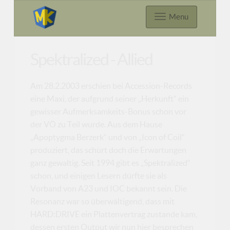
Menu
Spektralized - Allied
Am 28.2.2003 erschien bei Accession-Records
eine Maxi, der aufgrund seiner „Herkunft“ ein
gewisser Aufmerksamkeits-Bonus schon vor
der VÖ zu Teil wurde. Aus dem Hause
„Apoptygma Berzerk“ und von „Icon of Coil“
produziert, das schürt doch die Erwartungen
ganz gewaltig. Seit 1994 gibt es „Spektralized“
schon, und einigen Lesern dürfte sie als
Vorband von A23 und IOC bekannt sein. Die
Resonanz war so überwältigend, dass mit
HARD:DRIVE ein Plattenvertrag zustande kam,
dessen ersten Output wir nun hier besprechen