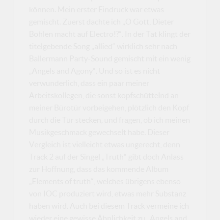
können. Mein erster Eindruck war etwas
gemischt. Zuerst dachte ich „O Gott, Dieter
Bohlen macht auf Electro!?“. In der Tat klingt der
titelgebende Song „allied“ wirklich sehr nach
Ballermann Party-Sound gemischt mit ein wenig
„Angels and Agony“. Und so ist es nicht
verwunderlich, dass ein paar meiner
Arbeitskollegen, die sonst kopfschüttelnd an
meiner Bürotür vorbeigehen, plötzlich den Kopf
durch die Tür stecken, und fragen, ob ich meinen
Musikgeschmack gewechselt habe. Dieser
Vergleich ist vielleicht etwas ungerecht, denn
Track 2 auf der Singel „Truth“ gibt doch Anlass
zur Hoffnung, dass das kommende Album
„Elements of truth“, welches übrigens ebenso
von IOC produziert wird, etwas mehr Substanz
haben wird. Auch bei diesem Track vermeine ich
wieder eine gewisse Ähnlichkeit zu „Angels and