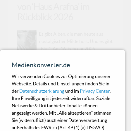
von ‘Haus Arafna’ im
Rückblick 2026
Es gibt Alben, die man heute aus
nostalgischer Milde hört. Und es gibt
„Blut“. Am 16. Februar 2006
veröffentlichten wir unseren Review zur
Neuauflage dieses Albums. In wenigen Tagen
Medienkonverter.de
wird dieser Text zur Neuauflage auch schon
Wir verwenden Cookies zur Optimierung unserer
wieder zwanzig Jahre alt. Oh weh! Damals
Webseite. Details und Einstellungen finden Sie in
schrieben wir von einem „besitzergreifenden
der
Datenschutzerklärung
und im
Privacy Center
.
Monster“. Heute würde ich sagen: Das Monster
Ihre Einwilligung ist jederzeit widerrufbar. Soziale
ist nicht zahmer geworden – wir sind nur
Netzwerke & Drittanbieter-Inhalte können
älter.Wer ‘Haus Arafna’ nicht kennt, sollte sich
angezeigt werden. Mit „Alle akzeptieren“ stimmen
von Anfang an auf eines einstellen: Das hier ist
Sie (widerruflich) auch einer Datenverarbeitung
kein Industrial für die Tanzfläche und kein Dark-
außerhalb des EWR zu (Art. 49 (1) (a) DSGVO).
Electro für Playlist-Hopper. Hinter dem Projekt