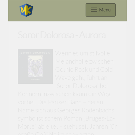
Menu
Soror Dolorosa - Aurora
Wenn es um stilvolle
Melancholie zwischen
Gothic Rock und Cold
Wave geht, führt an
'Soror Dolorosa' bei
Kennern inzwischen kaum ein Weg
vorbei. Die Pariser Band – deren
Name sich aus Georges Rodenbachs
symbolistischem Roman „Bruges-La-
Morte“ ableitet – steht seit Jahren für
große Gefühle im schwarzen