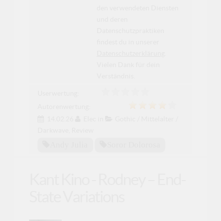
den verwendeten Diensten
und deren
Datenschutzpraktiken
findest du in unserer
Datenschutzerklärung
.
Vielen Dank für dein
Verständnis.
Userwertung:
Autorenwertung:
14.02.26
Elec
in
Gothic / Mittelalter /
Darkwave
,
Review
Andy Julia
Soror Dolorosa
Kant Kino - Rodney – End-
State Variations