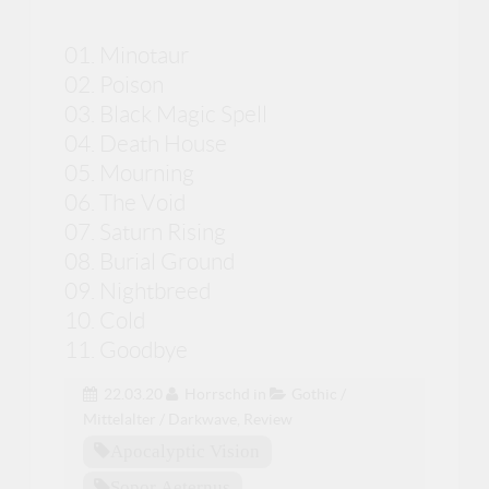
01. Minotaur
02. Poison
03. Black Magic Spell
04. Death House
05. Mourning
06. The Void
07. Saturn Rising
08. Burial Ground
09. Nightbreed
10. Cold
11. Goodbye
22.03.20
Horrschd
in
Gothic /
Mittelalter / Darkwave
,
Review
Apocalyptic Vision
Sopor Aeternus