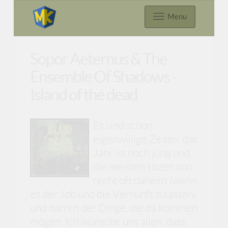
Menu
Sopor Aeternus & The
Ensemble Of Shadows -
Island of the dead
Es sind schon
eigenwillige Zeiten, das
Jahr ist noch jung und
die meisten sitzen nun
recht oft daheim (wenn
es der Job und die Vernunft zulassen)
und harren der Dinge, die da kommen
mögen. Ich wünsche uns allen, dass