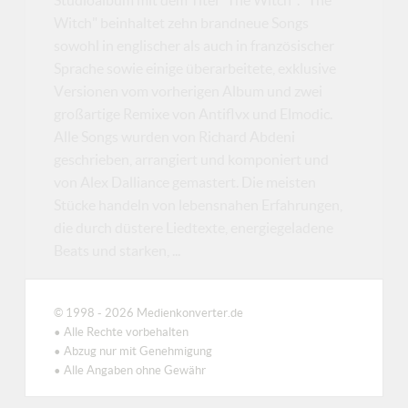
Witch" beinhaltet zehn brandneue Songs
sowohl in englischer als auch in französischer
Sprache sowie einige überarbeitete, exklusive
Versionen vom vorherigen Album und zwei
großartige Remixe von Antiflvx und Elmodic.
Alle Songs wurden von Richard Abdeni
geschrieben, arrangiert und komponiert und
von Alex Dalliance gemastert. Die meisten
Stücke handeln von lebensnahen Erfahrungen,
die durch düstere Liedtexte, energiegeladene
Beats und starken, ...
© 1998 - 2026 Medienkonverter.de
• Alle Rechte vorbehalten
• Abzug nur mit Genehmigung
• Alle Angaben ohne Gewähr