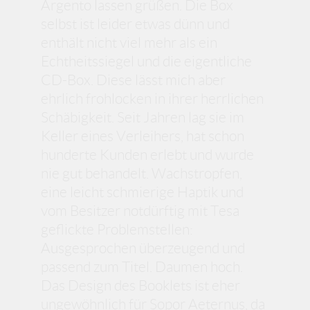
Argento lassen grüßen. Die Box
selbst ist leider etwas dünn und
enthält nicht viel mehr als ein
Echtheitssiegel und die eigentliche
CD-Box. Diese lässt mich aber
ehrlich frohlocken in ihrer herrlichen
Schäbigkeit. Seit Jahren lag sie im
Keller eines Verleihers, hat schon
hunderte Kunden erlebt und wurde
nie gut behandelt. Wachstropfen,
eine leicht schmierige Haptik und
vom Besitzer notdürftig mit Tesa
geflickte Problemstellen:
Ausgesprochen überzeugend und
passend zum Titel. Daumen hoch.
Das Design des Booklets ist eher
ungewöhnlich für Sopor Aeternus, da