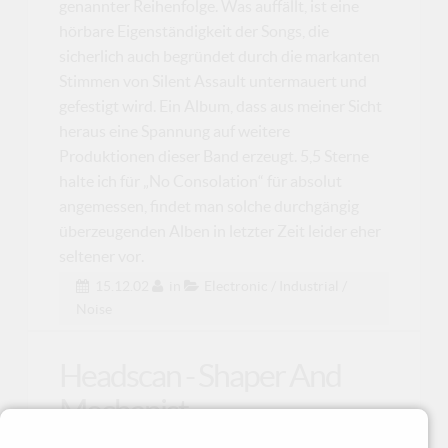
genannter Reihenfolge. Was auffällt, ist eine
hörbare Eigenständigkeit der Songs, die
sicherlich auch begründet durch die markanten
Stimmen von Silent Assault untermauert und
gefestigt wird. Ein Album, dass aus meiner Sicht
heraus eine Spannung auf weitere
Produktionen dieser Band erzeugt. 5,5 Sterne
halte ich für „No Consolation“ für absolut
angemessen, findet man solche durchgängig
überzeugenden Alben in letzter Zeit leider eher
seltener vor.
15.12.02
in
Electronic / Industrial /
Noise
Headscan - Shaper And
Mechanist