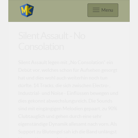
Menu
Silent Assault - No
Consolation
Silent Assault legen mit „No Consolation“ ein
Debüt vor, welches schon für Aufsehen gesorgt
hat und dies wohl auch weiterhin noch tun
dürfte. 14 Tracks, die sich zwischen Electro-,
Industrial- und Noise - Einflüssen bewegen und
dies gekonnt abwechslungsreich. Die Sounds
sind mit eingängigen Melodien gepaart, zu 90%
Clubtauglich und gehen durch eine sehr
eigenständige Dynamik allesamt nach vorn. Als
Support zu Blutengel sah ich die Band unlängst