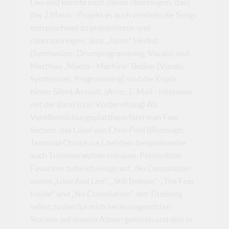
Live und konnte mich davon überzeugen, dass
das 2 Mann - Projekt es auch versteht die Songs
entsprechend zu präsentieren und
rüberzubringen. Jens „Jason“ Herbst
(Synthesizer, Drumprogramming, Vocals) und
Matthias „Maddi - Machine“ Becker (Vocals,
Synthesizer, Programming) sind die Köpfe
hinter Silent Assault. (Anm.: E-Mail - Interview
mit der Band ist in Vorbereitung) Als
Veröffentlichungsplattform fand man Fear
Section, das Label von Chris Pohl (Blutengel,
Terminal Choice u.a.), bei dem beispielsweise
auch Trümmerwelten releasen. Persönliche
Favoriten habe ich einige auf „No Consolation“,
wobei „Love And Lies“, „Still Believe“, „The Fear
Inside“ und „No Consolation“, der Titelsong
selbst zu den für mich herausragendsten
Stücken auf diesem Album gehören und dies in