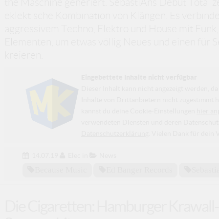
the Maschine generiert. SebastiAns Debüt Total zei
eklektische Kombination von Klängen. Es verbindet
aggressivem Techno, Elektro und House mit Funk, 
Elementen, um etwas völlig Neues und einen für S
kreieren.
Eingebettete Inhalte nicht verfügbar
Dieser Inhalt kann nicht angezeigt werden, 
Inhalte von Drittanbietern nicht zugestimmt h
kannst du deine Cookie-Einstellungen
hier an
verwendeten Diensten und deren Datenschutzp
Datenschutzerklärung
. Vielen Dank für dein 
14.07.19
Elec
in
News
Because Music
Ed Banger Records
Sebasti
Die Cigaretten: Hamburger Krawall-