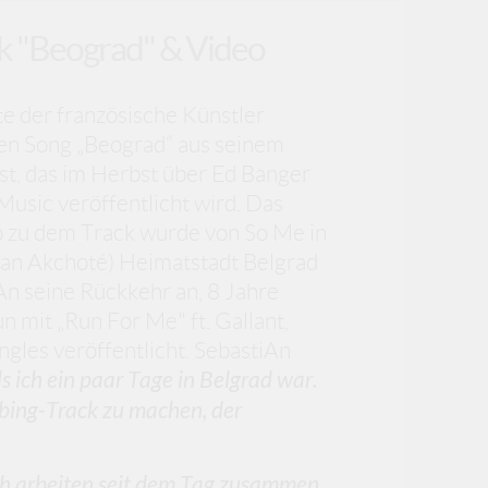
ck "Beograd" & Video
e der französische Künstler
ten Song „Beograd“ aus seinem
st, das im Herbst über Ed Banger
usic veröffentlicht wird. Das
o zu dem Track wurde von So Me in
ian Akchoté) Heimatstadt Belgrad
n seine Rückkehr an, 8 Jahre
 mit „Run For Me" ft. Gallant,
ngles veröffentlicht. SebastiAn
s ich ein paar Tage in Belgrad war.
ubbing-Track zu machen, der
ch arbeiten seit dem Tag zusammen,