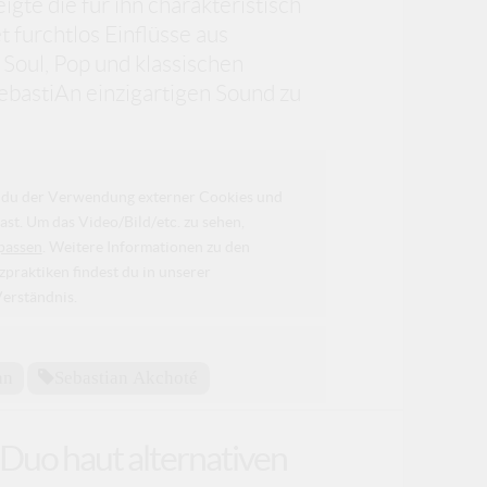
gte die für ihn charakteristisch
 furchtlos Einflüsse aus
Soul, Pop und klassischen
ebastiAn einzigartigen Sound zu
da du der Verwendung externer Cookies und
ast. Um das Video/Bild/etc. zu sehen,
passen
. Weitere Informationen zu den
raktiken findest du in unserer
Verständnis.
an
Sebastian Akchoté
Duo haut alternativen