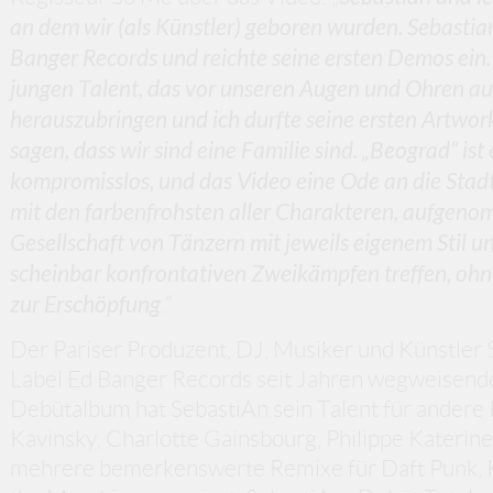
an dem wir (als Künstler) geboren wurden. Sebastia
Banger Records und reichte seine ersten Demos ein
jungen Talent, das vor unseren Augen und Ohren auf
herauszubringen und ich durfte seine ersten Artwor
sagen, dass wir sind eine Familie sind. „Beograd“ ist 
kompromisslos, und das Video eine Ode an die Stad
mit den farbenfrohsten aller Charakteren, aufgen
Gesellschaft von Tänzern mit jeweils eigenem Stil un
scheinbar konfrontativen Zweikämpfen treffen, ohne
zur Erschöpfung
.“
Der Pariser Produzent, DJ, Musiker und Künstler S
Label Ed Banger Records seit Jahren wegweisende
Debütalbum hat SebastiAn sein Talent für andere
Kavinsky, Charlotte Gainsbourg, Philippe Katerin
mehrere bemerkenswerte Remixe für Daft Punk, Ke