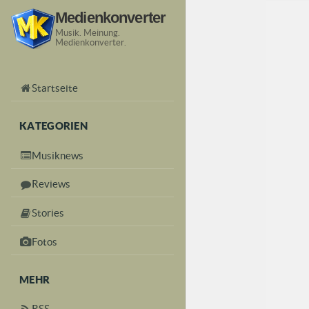
Medienkonverter
Musik. Meinung.
Medienkonverter.
Startseite
KATEGORIEN
Musiknews
Reviews
Stories
Fotos
MEHR
RSS