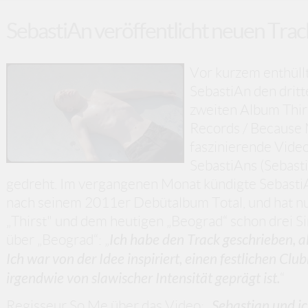
SebastiAn veröffentlicht neuen Tra
Vor kurzem enthüllt
SebastiAn den drit
zweiten Album Thir
Records / Because M
faszinierende Vide
SebastiAns (Sebast
gedreht. Im vergangenen Monat kündigte SebastiA
nach seinem 2011er Debütalbum Total, und hat nun
„Thirst" und dem heutigen „Beograd“ schon drei Si
über „Beograd“: „
Ich habe den Track geschrieben, al
Ich war von der Idee inspiriert, einen festlichen Cl
irgendwie von slawischer Intensität geprägt ist.
“
Regisseur So Me über das Video: „
Sebastian und i