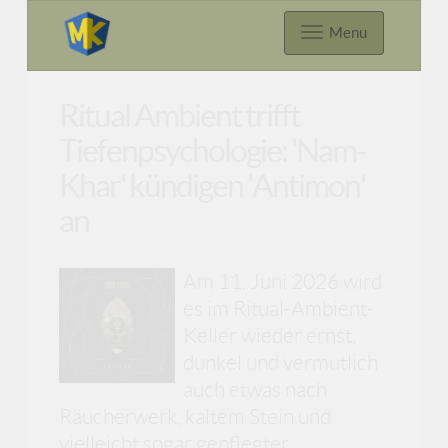
Menu
Ritual Ambient trifft
Tiefenpsychologie: 'Nam-
Khar' kündigen 'Antimon'
an
Am 11. Juni 2026 wird
es im Ritual-Ambient-
Keller wieder ernst,
dunkel und vermutlich
auch etwas nach
Räucherwerk, kaltem Stein und
vielleicht sogar gepflegter