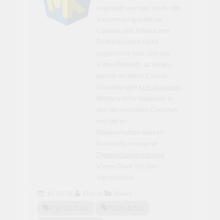
angezeigt werden, da du der
Verwendung externer
Cookies und Inhalte von
Drittanbietern nicht
zugestimmt hast. Um das
Video/Bild/etc. zu sehen,
kannst du deine Cookie-
Einstellungen
hier anpassen
.
Weitere Informationen zu
den verwendeten Diensten
und deren
Datenschutzpraktiken
findest du in unserer
Datenschutzerklärung
.
Vielen Dank für dein
Verständnis.
16.05.26
Elec
in
News
Cyclic Law
Nam-Khar