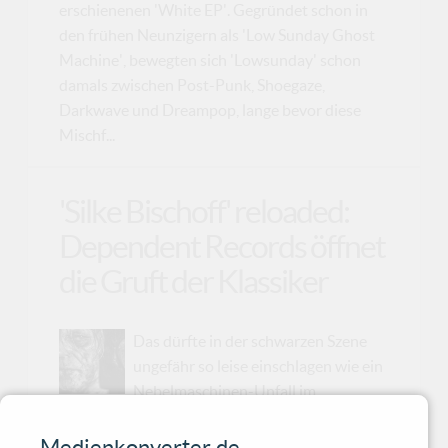
erschienenen 'White EP'. Gegründet schon in
den frühen Neunzigern als 'Low Sunday Ghost
Machine', bewegten sich 'Lowsunday' schon
damals zwischen Post-Punk, Shoegaze,
Darkwave und Dreampop, lange bevor diese
Mischf...
'Silke Bischoff' reloaded:
Dependent Records öffnet
die Gruft der Klassiker
Das dürfte in der schwarzen Szene
ungefähr so leise einschlagen wie ein
Nebelmaschinen-Unfall im
vollbesetzten Gruftie-Club: 'Silke Bischoff'
haben bei 'Dependent Records' unterschrieben.
Medienkonverter.de