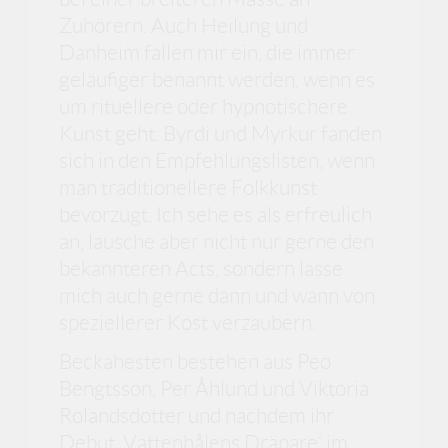
Zuhörern. Auch Heilung und
Danheim fallen mir ein, die immer
geläufiger benannt werden, wenn es
um rituellere oder hypnotischere
Kunst geht. Byrdi und Myrkur fanden
sich in den Empfehlungslisten, wenn
man traditionellere Folkkunst
bevorzugt. Ich sehe es als erfreulich
an, lausche aber nicht nur gerne den
bekannteren Acts, sondern lasse
mich auch gerne dann und wann von
speziellerer Kost verzaubern.
Beckahesten bestehen aus Peo
Bengtsson, Per Åhlund und Viktoria
Rolandsdotter und nachdem ihr
Debut ‚Vattenhålens Dräpare‘ im