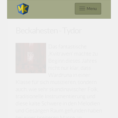
Menu
Beckahesten - Tydor
Das fantastische
‚Kvitraven‘ machte zu
Beginn dieses Jahres
nicht nur klar, dass
Wardruna in einer
Klasse für sich musizieren, sondern
auch, wie sehr skandinavischer Folk,
traditionelle Instrumentierung und
diese kalte Schwere in den Melodien
und Gesängen Raum gefunden haben
bei einer breiteren Masse an