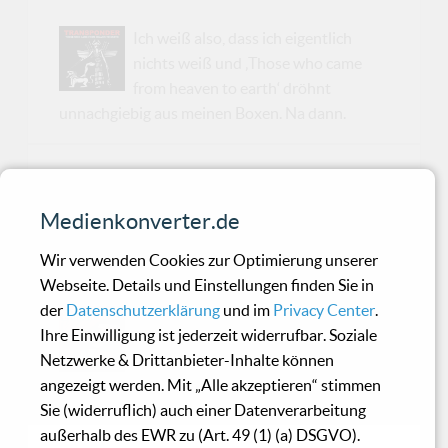
Ich weiß also, dass ich eigentlich
nichts weiß und ‚Those who came
from heaven to earth‘ dröhnt
unnachgiebig aus meinen Boxen. Na dann.
Welle:Erdball -
Engelstrompeten &
Medienkonverter.de
Teufelsposaunen
Wir verwenden Cookies zur Optimierung unserer
Webseite. Details und Einstellungen finden Sie in
der
Datenschutzerklärung
und im
Privacy Center
.
Das Album ‚Engelstrompeten &
Ihre Einwilligung ist jederzeit widerrufbar. Soziale
Teufelsposaunen‘ lege ich allen
Netzwerke & Drittanbieter-Inhalte können
Freunden des Projektes ans Herz,
angezeigt werden. Mit „Alle akzeptieren“ stimmen
denn auch wenn...
Sie (widerruflich) auch einer Datenverarbeitung
außerhalb des EWR zu (Art. 49 (1) (a) DSGVO).