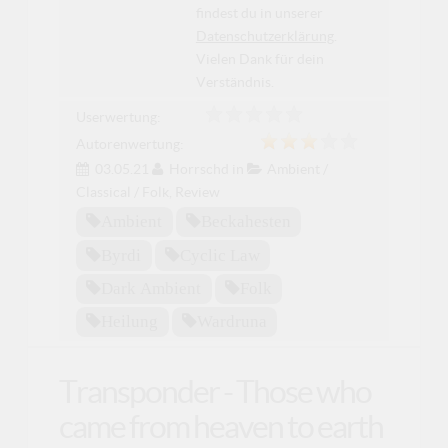
findest du in unserer
Datenschutzerklärung
.
Vielen Dank für dein
Verständnis.
Userwertung:
Autorenwertung:
03.05.21
Horrschd
in
Ambient /
Classical / Folk
,
Review
Ambient
Beckahesten
Byrdi
Cyclic Law
Dark Ambient
Folk
Heilung
Wardruna
Transponder - Those who
came from heaven to earth