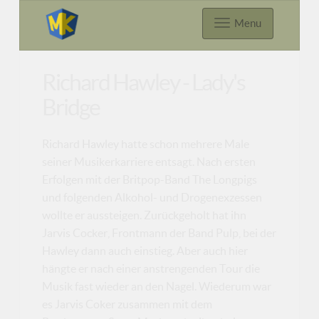
Menu
Richard Hawley - Lady's
Bridge
Richard Hawley hatte schon mehrere Male
seiner Musikerkarriere entsagt. Nach ersten
Erfolgen mit der Britpop-Band The Longpigs
und folgenden Alkohol- und Drogenexzessen
wollte er aussteigen. Zurückgeholt hat ihn
Jarvis Cocker, Frontmann der Band Pulp, bei der
Hawley dann auch einstieg. Aber auch hier
hängte er nach einer anstrengenden Tour die
Musik fast wieder an den Nagel. Wiederum war
es Jarvis Coker zusammen mit dem