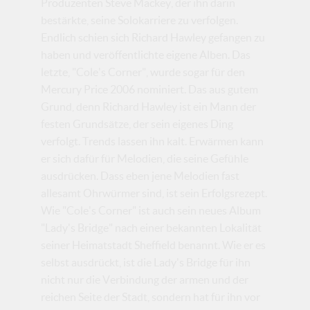
Produzenten Steve Mackey, der ihn darin
bestärkte, seine Solokarriere zu verfolgen.
Endlich schien sich Richard Hawley gefangen zu
haben und veröffentlichte eigene Alben. Das
letzte, "Cole's Corner", wurde sogar für den
Mercury Price 2006 nominiert. Das aus gutem
Grund, denn Richard Hawley ist ein Mann der
festen Grundsätze, der sein eigenes Ding
verfolgt. Trends lassen ihn kalt. Erwärmen kann
er sich dafür für Melodien, die seine Gefühle
ausdrücken. Dass eben jene Melodien fast
allesamt Ohrwürmer sind, ist sein Erfolgsrezept.
Wie "Cole's Corner" ist auch sein neues Album
"Lady's Bridge" nach einer bekannten Lokalität
seiner Heimatstadt Sheffield benannt. Wie er es
selbst ausdrückt, ist die Lady's Bridge für ihn
nicht nur die Verbindung der armen und der
reichen Seite der Stadt, sondern hat für ihn vor