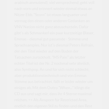
arabisch anmutend), viel versprechend, geht voll
nach vorn und erinnert wieder einmal etwas an
Nitzer Ebb. "Scorn" ist etwas langsamer und
vermag den einen oder anderen Gedanken an
VNV Nation nicht ganz abzuschütteln. Dafür
gibt's als Schmankerl ein paar kurzzeitige Bläser,
Emmas - diesmal gut passende - Stimme und
Sprachsamples. Nur ist's diesmal Peters Refrain,
der den Titel wieder auf den Boden der
Tatsachen zurückholt. "MS Pain" als letzter
echter Titel ist der Nr. 2 nochmal sehr ähnlich,
also Synthpop. An und für sich nicht schlecht,
aber produktionstechnisch und von Emmas
Stimme aus betrachtet, fällt er leider wieder um
einiges ab. Mit dem Outro "When..." klingt die
CD aus und sagt mir, dass ihr 4 Sterne maximal
reichen. => Als Ansporn für Restricted Area,
endlich den eigenen Stil zu finden und den Rest