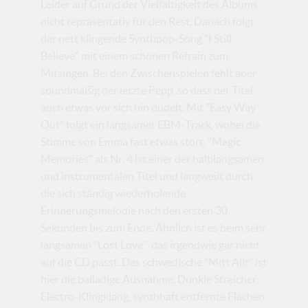
Leider auf Grund der Vielfältigkeit des Albums
nicht repräsentativ für den Rest. Danach folgt
der nett klingende Synthpop-Song "I Still
Believe" mit einem schönen Refrain zum
Mitsingen. Bei den Zwischenspielen fehlt aber
soundmäßig der letzte Pepp, so dass der Titel
auch etwas vor sich hin dudelt. Mit "Easy Way
Out" folgt ein langsamer EBM-Track, wobei die
Stimme von Emma fast etwas stört. "Magic
Memories" als Nr. 4 ist einer der halblangsamen
und instrumentalen Titel und langweilt durch
die sich ständig wiederholende
Erinnerungsmelodie nach den ersten 30
Sekunden bis zum Ende. Ähnlich ist es beim sehr
langsamen "Lost Love", das irgendwie gar nicht
auf die CD passt. Das schwedische "Mitt Allt" ist
hier die balladige Ausnahme. Dunkle Streicher,
Electro-Klingklang, synthhaft entfernte Flächen,