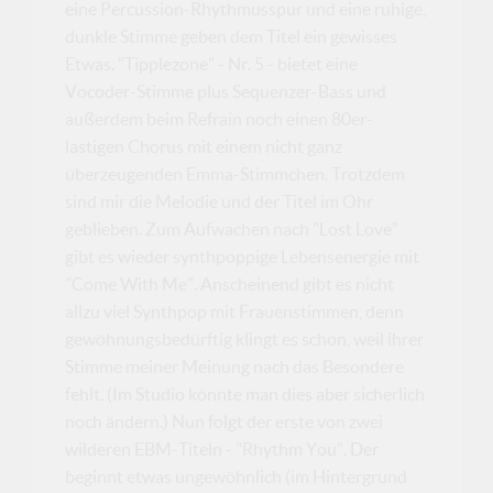
eine Percussion-Rhythmusspur und eine ruhige,
dunkle Stimme geben dem Titel ein gewisses
Etwas. "Tipplezone" - Nr. 5 - bietet eine
Vocoder-Stimme plus Sequenzer-Bass und
außerdem beim Refrain noch einen 80er-
lastigen Chorus mit einem nicht ganz
überzeugenden Emma-Stimmchen. Trotzdem
sind mir die Melodie und der Titel im Ohr
geblieben. Zum Aufwachen nach "Lost Love"
gibt es wieder synthpoppige Lebensenergie mit
"Come With Me". Anscheinend gibt es nicht
allzu viel Synthpop mit Frauenstimmen, denn
gewöhnungsbedürftig klingt es schon, weil ihrer
Stimme meiner Meinung nach das Besondere
fehlt. (Im Studio könnte man dies aber sicherlich
noch ändern.) Nun folgt der erste von zwei
wilderen EBM-Titeln - "Rhythm You". Der
beginnt etwas ungewöhnlich (im Hintergrund