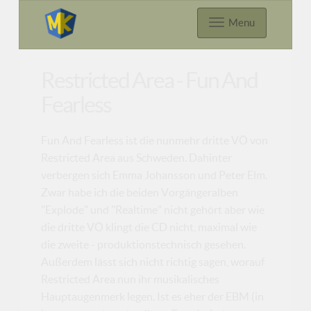
Menu
Restricted Area - Fun And
Fearless
Fun And Fearless ist die nunmehr dritte VÖ von
Restricted Area aus Schweden. Dahinter
verbergen sich Emma Johansson und Peter Elm.
Zwar habe ich die beiden Vorgängeralben
"Explode" und "Realtime" nicht gehört aber wie
die dritte VÖ klingt die CD nicht, maximal wie
die zweite - produktionstechnisch gesehen.
Außerdem lässt sich nicht richtig sagen, worauf
Restricted Area nun ihr musikalisches
Hauptaugenmerk legen. Ist es eher der EBM (in