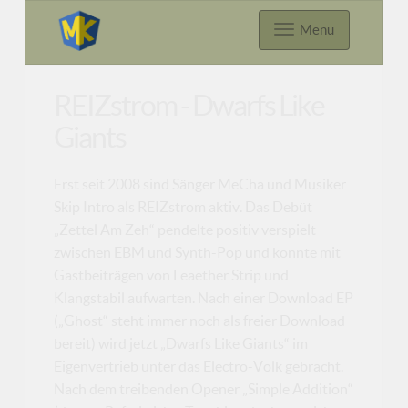
Menu
REIZstrom - Dwarfs Like
Giants
Erst seit 2008 sind Sänger MeCha und Musiker
Skip Intro als REIZstrom aktiv. Das Debüt
„Zettel Am Zeh“ pendelte positiv verspielt
zwischen EBM und Synth-Pop und konnte mit
Gastbeiträgen von Leaether Strip und
Klangstabil aufwarten. Nach einer Download EP
(„Ghost“ steht immer noch als freier Download
bereit) wird jetzt „Dwarfs Like Giants“ im
Eigenvertrieb unter das Electro-Volk gebracht.
Nach dem treibenden Opener „Simple Addition“