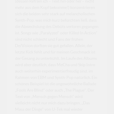
(dessen Refrain ich – Text hin oder her – nicht
mehr aus dem Kopf bekomme!) konzentrieren
sich die beiden sehr stark auf melancholischen
Synth-Pop, was mich kurz befürchten ließ, dass
die Abwechslung des Debüts verloren gegangen
ist. Songs wie „Paralyzed“ oder Killed In Action“
sind nicht schlecht und Fans der frühen
De/Vision dürften sie gut gefallen. Allein, der
letzte Kick fehlt und für meinen Geschmack ist
der Gesang zu unterkühlt. Im Laufe des Albums
wird aber deutlich, dass MeCha und Skip Intro
auch weiterhin experimentierfreudig sind, im
Rahmen von EBM und Synth-Pop natürlich. Ein
schönes Beispiel ist die ungewöhnliche Ballade
„Fools Are Blind“ oder auch „The Plague“. Der
Text von „Mensch gegen Mensch“ wird
vielleicht nicht nur mich dazu bringen, „Das
Mass der Dinge“ von U-Tek mal wieder