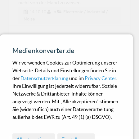
nicht von der Hand zu weisen.
14.10.10
in
Electronic / Industrial /
Noise
Solitary Experiments -
Compendium 2
Medienkonverter.de
Wir verwenden Cookies zur Optimierung unserer
„Compendium 2“ ist eine CD für die Band und
Webseite. Details und Einstellungen finden Sie in
Ihre Fans.
der
Datenschutzerklärung
und im
Privacy Center
.
Ihre Einwilligung ist jederzeit widerrufbar. Soziale
Netzwerke & Drittanbieter-Inhalte können
Kordan - The Longing
angezeigt werden. Mit „Alle akzeptieren“ stimmen
Sie (widerruflich) auch einer Datenverarbeitung
außerhalb des EWR zu (Art. 49 (1) (a) DSGVO).
Feinfühliger Electro-Shoegaze der
Sonderklasse! Anhören und wegdriften ...