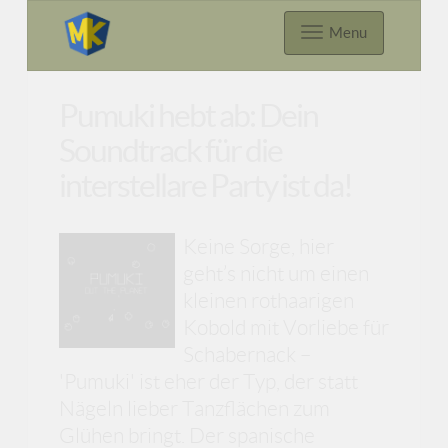
Menu
Pumuki hebt ab: Dein
Soundtrack für die
interstellare Party ist da!
Keine Sorge, hier
geht’s nicht um einen
kleinen rothaarigen
Kobold mit Vorliebe für
Schabernack –
'Pumuki' ist eher der Typ, der statt
Nägeln lieber Tanzflächen zum
Glühen bringt. Der spanische