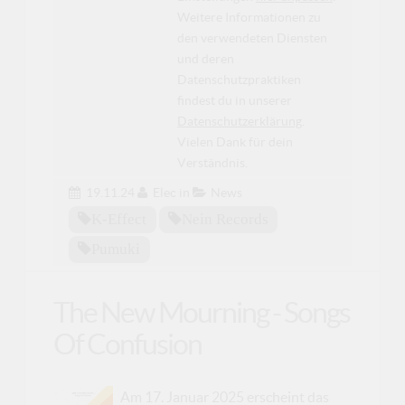
Weitere Informationen zu
den verwendeten Diensten
und deren
Datenschutzpraktiken
findest du in unserer
Datenschutzerklärung
.
Vielen Dank für dein
Verständnis.
19.11.24
Elec
in
News
K-Effect
Nein Records
Pumuki
The New Mourning - Songs
Of Confusion
Am 17. Januar 2025 erscheint das