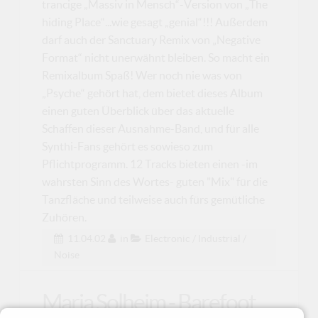
trancige „Massiv in Mensch“-Version von „The
hiding Place“...wie gesagt „genial“!!! Außerdem
darf auch der Sanctuary Remix von „Negative
Format“ nicht unerwähnt bleiben. So macht ein
Remixalbum Spaß! Wer noch nie was von
„Psyche“ gehört hat, dem bietet dieses Album
einen guten Überblick über das aktuelle
Schaffen dieser Ausnahme-Band, und für alle
Synthi-Fans gehört es sowieso zum
Pflichtprogramm. 12 Tracks bieten einen -im
wahrsten Sinn des Wortes- guten "Mix" für die
Tanzfläche und teilweise auch fürs gemütliche
Zuhören.
11.04.02
in
Electronic / Industrial /
Noise
Maria Solheim - Barefoot