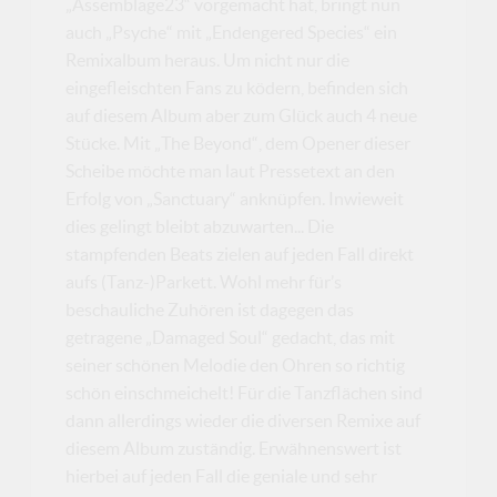
„Assemblage23“ vorgemacht hat, bringt nun
auch „Psyche“ mit „Endengered Species“ ein
Remixalbum heraus. Um nicht nur die
eingefleischten Fans zu ködern, befinden sich
auf diesem Album aber zum Glück auch 4 neue
Stücke. Mit „The Beyond“, dem Opener dieser
Scheibe möchte man laut Pressetext an den
Erfolg von „Sanctuary“ anknüpfen. Inwieweit
dies gelingt bleibt abzuwarten... Die
stampfenden Beats zielen auf jeden Fall direkt
aufs (Tanz-)Parkett. Wohl mehr für’s
beschauliche Zuhören ist dagegen das
getragene „Damaged Soul“ gedacht, das mit
seiner schönen Melodie den Ohren so richtig
schön einschmeichelt! Für die Tanzflächen sind
dann allerdings wieder die diversen Remixe auf
diesem Album zuständig. Erwähnenswert ist
hierbei auf jeden Fall die geniale und sehr