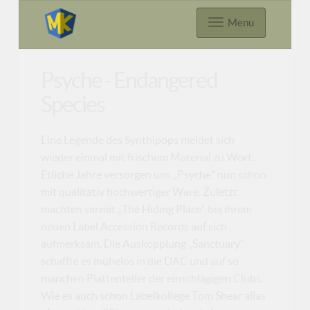
Menu
Psyche - Endangered
Species
Eine Legende des Synthipops meldet sich
wieder einmal mit frischem Material zu Wort.
Etliche Jahre versorgen uns „Psyche“ nun schon
mit qualitativ hochwertiger Ware. Zuletzt
machten sie mit „The Hiding Place“ bei ihrem
neuen Label Accession Records auf sich
aufmerksam. Die Auskopplung „Sanctuary“
schaffte es mühelos in die DAC und auf so
manchen Plattenteller der einschlägigen Clubs.
Wie es auch schon Labelkollege Tom Shear alias