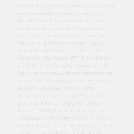
voll im Gange sind, kann man im wahrsten Sinne
des Wortes nicht nur hören, sondern auch
fühlen! Berieselt, bereichert und berauscht
werden die heimischen vier Wände mit dem
Song „FEEL!“ in neunfacher Ausführung. Wer
sich nun im Hinterstübchen denkt, dass da
Langeweile aufkommt, irrt! Zu hören gibt es
neben dem Originaltrack „FEEL!“ acht Remixe
namhafter und hochkarätiger Musiker sowie
Bands, welche weder Zeit noch Mühe scheuten,
um Hand und Ohr anzulegen. Das Ergebnis: Ein
abwechslungsreiches und fulminantes
Soundabenteuer erster Kajüte! So steuerten
zum Beispiel Axxl E. (Girls Under Glass), The
Retrosic, [:SITD:], Noisuf-X, Die Krupps und
selbst Bandmitglied Jürgen Jansen ihr Können
bei. Nun aber zur Musik! Den Einklang zur Maxi
stimmen Projekt Pitchfork mit der Album