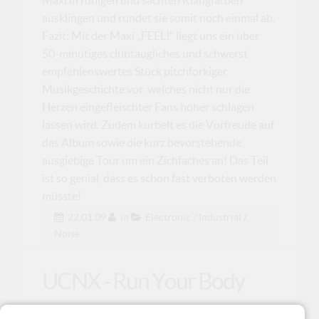
ausklingen und rundet sie somit noch einmal ab.
Fazit: Mit der Maxi „FEEL!“ liegt uns ein über
50-minütiges clubtaugliches und schwerst
empfehlenswertes Stück pitchforkiger
Musikgeschichte vor, welches nicht nur die
Herzen eingefleischter Fans höher schlagen
lassen wird. Zudem kurbelt es die Vorfreude auf
das Album sowie die kurz bevorstehende
ausgiebige Tour um ein Zichfaches an! Das Teil
ist so genial, dass es schon fast verboten werden
müsste!
22.01.09
in
Electronic / Industrial /
Noise
UCNX - Run Your Body