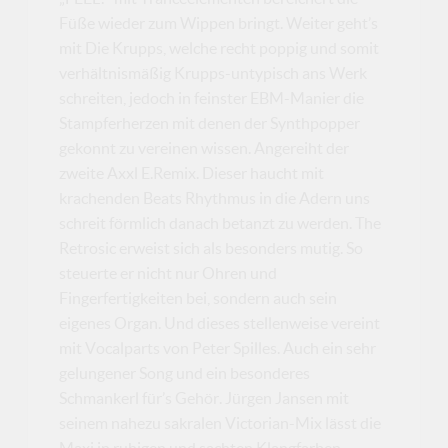
Füße wieder zum Wippen bringt. Weiter geht’s
mit Die Krupps, welche recht poppig und somit
verhältnismäßig Krupps-untypisch ans Werk
schreiten, jedoch in feinster EBM-Manier die
Stampferherzen mit denen der Synthpopper
gekonnt zu vereinen wissen. Angereiht der
zweite Axxl E.Remix. Dieser haucht mit
krachenden Beats Rhythmus in die Adern uns
schreit förmlich danach betanzt zu werden. The
Retrosic erweist sich als besonders mutig. So
steuerte er nicht nur Ohren und
Fingerfertigkeiten bei, sondern auch sein
eigenes Organ. Und dieses stellenweise vereint
mit Vocalparts von Peter Spilles. Auch ein sehr
gelungener Song und ein besonderes
Schmankerl für’s Gehör. Jürgen Jansen mit
seinem nahezu sakralen Victorian-Mix lässt die
Maxi in ruhigen und sachten Klangfarben