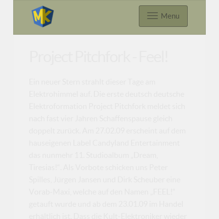
Menu
Project Pitchfork - Feel!
Ein neuer Stern strahlt dieser Tage am
Elektrohimmel auf. Die erste deutsch deutsche
Elektroformation Project Pitchfork meldet sich
nach fast vier Jahren Schaffenspause gleich
doppelt zurück. Am 27.02.09 erscheint auf dem
hauseigenen Label Candyland Entertainment
das nunmehr 11. Studioalbum „Dream,
Tiresias!“. Als Vorbote schicken uns Peter
Spilles, Jürgen Jansen und Dirk Scheuber eine
Vorab-Maxi, welche auf den Namen „FEEL!“
getauft wurde und ab dem 23.01.09 im Handel
erhältlich ist. Dass die Kult-Elektroniker wieder