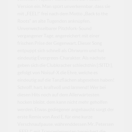
Version ein. Man spürt unverkennbar, dass sie
mit „FEEL!“ frei nach dem Motto „Back to the
Roots“ an alte Tugenden anknüpfen.
Unverwechselbarer Pitchfork-Sound
vergangener Tage, angereichert mit einer
frischen Prise der Gegenwart. Dieser Song
entpuppt sich schnell als Ohrwurm und hat
eindeutig Evergreen-Charakter. Als nächste
geben sich die Clubkracher schlechthin [:SITD:],
gefolgt von Noisuf-X die Ehre, welche es
eindeutig auf die Tanzflächen abgesehen haben!
Schroff, hart, kraftvoll und lärmend! Wer bei
diesen Hits noch auf dem Allerwärtesten
hocken bleibt, dem kann nicht mehr geholfen
werden. Etwas gediegener angehaucht sorgt der
erste Remix von Axxl E. für eine kurze
Verschnaufpause, währenddessen Mr. Petersen
„FEEL!“ mit Tranceelementen bereichert die