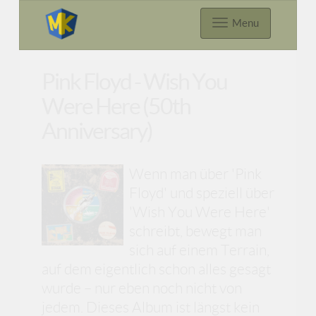
Menu
Pink Floyd - Wish You
Were Here (50th
Anniversary)
Wenn man über 'Pink
Floyd' und speziell über
'Wish You Were Here'
schreibt, bewegt man
sich auf einem Terrain,
auf dem eigentlich schon alles gesagt
wurde – nur eben noch nicht von
jedem. Dieses Album ist längst kein