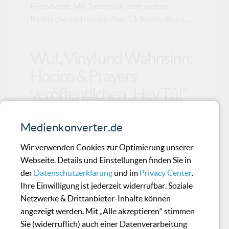
Fremdwort. Mit 'Insomnia', dem meiner
Recherche nach inzwischen 13. Studioalbum,...
Wut, Vinyl und Wahnsinn:
Hocico & Prayers
veröffentlichen „Hey Tú!“
Heute knallt uns „Hey Tú!“ mitten ins
Medienkonverter.de
Gesicht – und macht dabei
Wir verwenden Cookies zur Optimierung unserer
unmissverständlich klar, dass
Webseite. Details und Einstellungen finden Sie in
Zurückhaltung Ende 2025 endgültig ausgedient
der
Datenschutzerklärung
und im
Privacy Center
.
hat. ‚Hocico‘ melden sich wohl mit einer der
Ihre Einwilligung ist jederzeit widerrufbar. Soziale
wütendsten Kollaborationen ihrer Karriere
Netzwerke & Drittanbieter-Inhalte können
zurück und holen sich niemand Geringeren als
angezeigt werden. Mit „Alle akzeptieren“ stimmen
Rafael Reyes von ‚Prayers‘ an Bord. Zwei
Sie (widerruflich) auch einer Datenverarbeitung
mexikanische Stimmen, zwei Biografien voller