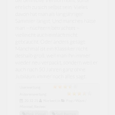
die definitive Version hofft, sollte
ehrlich zu sich selbst sein. Vieles
davon hat man als langjähriger
Sammler längst. Und manches hätte
man – nüchtern betrachtet –
vielleicht auch einfach nicht
gebraucht. Oder anders gesagt:
Manchmal ist ein Klassiker nicht
deshalb groß, weil man ihn immer
wieder neu verpackt, sondern weil er
auch nach 50 Jahren ganz ohne
Jubiläum immer noch alles sagt.
Userwertung:
Autorenwertung:
20.12.25
Norbert
in
Pop / Wave /
Minimal
,
Review
Pink Floyd
Syd Barrett