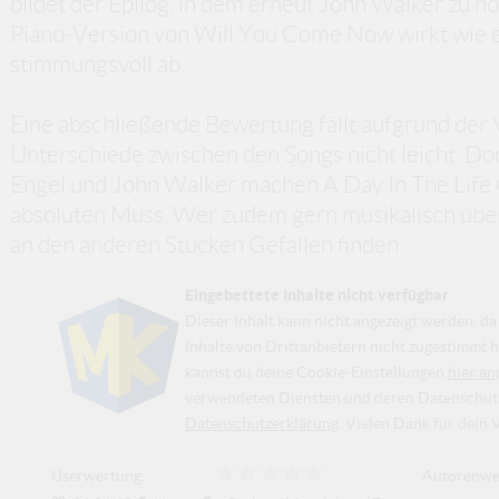
bildet der Epilog, in dem erneut John Walker zu h
Piano-Version von Will You Come Now wirkt wie e
stimmungsvoll ab.
Eine abschließende Bewertung fällt aufgrund der Vi
Unterschiede zwischen den Songs nicht leicht. Doc
Engel und John Walker machen A Day In The Life 
absoluten Muss. Wer zudem gern musikalisch über 
an den anderen Stücken Gefallen finden.
Eingebettete Inhalte nicht verfügbar
Dieser Inhalt kann nicht angezeigt werden, 
Inhalte von Drittanbietern nicht zugestimmt h
kannst du deine Cookie-Einstellungen
hier an
verwendeten Diensten und deren Datenschutzp
Datenschutzerklärung
. Vielen Dank für dein 
Userwertung:
Autorenwe