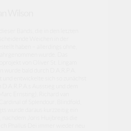
ian Wilson
 dieser Bands, die in den letzten
scheidende Weichen in der
tellt haben – allerdings ohne,
h wahrgenommen wurde. Das
loprojekt von Oliver St. Lingam
n wurde bald durch D.A.R.P.A.
zt und entwickelte sich so zunächst
 D.A.R.P.A.s Ausstieg und dem
Marc Ernsting), Richard van
Cardinal of Splendour, Blindfold,
gts wurde daraus kurzzeitig ein
o, nachdem Joris Huijbregts die
sich Phallus Dei immer wieder neu