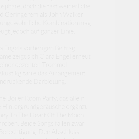
phäre, doch die fast weinerliche
and Geringerem als John Walker
se ungewöhnliche Kombination mag
ugt jedoch auf ganzer Linie.
ara Engels vorherigen Beitrag
 Same zeigt sich Clara Engel erneut
n einer dezenten Trommel
 Akustikgitarre das Arrangement
eindruckende Darbietung.
he Boiler Room Party, das allein
le Hintergrundgeräusche ergänzt
urney To The Heart Of The Moon
roben. Beide Songs fallen zwar
Berechtigung. Den Abschluss