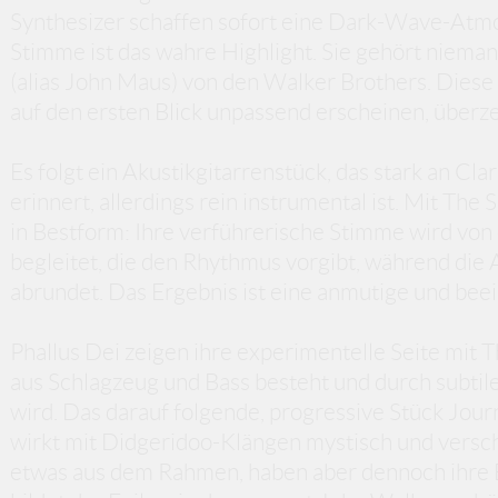
Synthesizer schaffen sofort eine Dark-Wave-Atmos
Stimme ist das wahre Highlight. Sie gehört niem
(alias John Maus) von den Walker Brothers. Die
auf den ersten Blick unpassend erscheinen, überze
Es folgt ein Akustikgitarrenstück, das stark an Cl
erinnert, allerdings rein instrumental ist. Mit The
in Bestform: Ihre verführerische Stimme wird vo
begleitet, die den Rhythmus vorgibt, während die
abrundet. Das Ergebnis ist eine anmutige und be
Phallus Dei zeigen ihre experimentelle Seite mit T
aus Schlagzeug und Bass besteht und durch subti
wird. Das darauf folgende, progressive Stück Jo
wirkt mit Didgeridoo-Klängen mystisch und versch
etwas aus dem Rahmen, haben aber dennoch ihre 