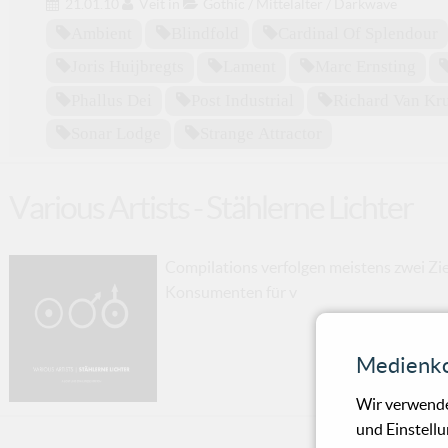
21.01.10
Veit
in
Gothic / Mittelalter / Darkwave
Ambient
Blindfold
Cardinal Of Splendour
Joris Huijbregts
Lament
Marc Ernsting
Phallus Dei
Post Industrial
Richard Van Kr
Sonar Lodge
Strange Attractor
Various Artists - Stählerne Lichter
Compilations verfolgen meistens zwei Ziel
Konsumenten für v
Medienko
Wir verwende
und Einstellu