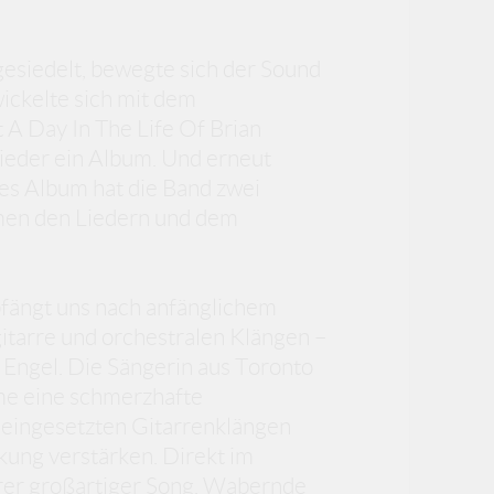
gesiedelt, bewegte sich der Sound
ickelte sich mit dem
 A Day In The Life Of Brian
ieder ein Album. Und erneut
es Album hat die Band zwei
mmen den Liedern und dem
fängt uns nach anfänglichem
itarre und orchestralen Klängen –
 Engel. Die Sängerin aus Toronto
mme eine schmerzhafte
m eingesetzten Gitarrenklängen
kung verstärken. Direkt im
rer großartiger Song. Wabernde