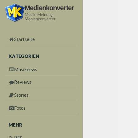
Medienkonverter
Musik. Meinung.
Medienkonverter.
Startseite
KATEGORIEN
Musiknews
Reviews
Stories
Fotos
MEHR
RSS