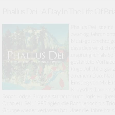
Phallus Dei - A Day In The Life Of Br
Phallus Dei ist eine
zwanzig Jahren ent
Musikgeschichte ges
dass dies wirklic
ursprünglich als So
gestartete Vorhabe
(Ingo Jülich) ergän
zu einem Duo. Nach
Einstieg von Mk E (
Kruysdijk (Lament, 
Sonar Lodge, Strange Attractor) und Joris Huijbre
Quartett. Seit 1995 agiert die Band jedoch als Tri
Gruppe wieder verlassen hat. Über die Jahre hat 