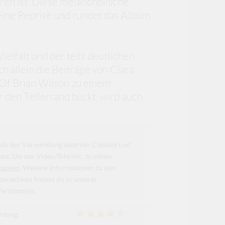
ören ist. Diese melancholische
ine Reprise und rundet das Album
elfalt und der teils deutlichen
h allein die Beiträge von Clara
Of Brian Wilson zu einem
den Tellerrand blickt, wird auch
da du der Verwendung externer Cookies und
ast. Um das Video/Bild/etc. zu sehen,
passen
. Weitere Informationen zu den
raktiken findest du in unserer
Verständnis.
rtung: