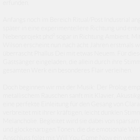
erfunden.
Anfangs noch im Bereich Ritual/Post Industrial an
später in eine experimentellere Richtung und entw
Nebenprojekt phd² sogar in Richtung Ambient. Mit
Wilson erscheint nun nach acht Jahren erstmals w
überrascht Phallus Dei mit etwas Neuem. Für dies
Gastsänger eingeladen, die allein durch ihre Sti
gesamten Werk ein besonderes Flair verleihen.
Doch beginnen wir mit der Musik: Der Prolog emp
metallischem Rauschen sanft mit Klavier, Akustikg
eine perfekte Einleitung für den Gesang von Clara
verbreitet mit ihrer kräftigen, leicht dunklen Sti
Melancholie. Begleitet wird sie dabei von sparsa
und glockenartigen Tönen, die die emotionale Wir
Anschluss folgt mit Will You Come Now ein weite