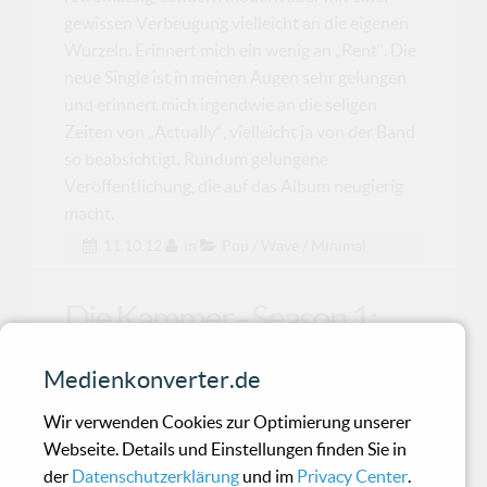
gewissen Verbeugung vielleicht an die eigenen
Wurzeln. Erinnert mich ein wenig an „Rent“. Die
neue Single ist in meinen Augen sehr gelungen
und erinnert mich irgendwie an die seligen
Zeiten von „Actually“, vielleicht ja von der Band
so beabsichtigt. Rundum gelungene
Veröffentlichung, die auf das Album neugierig
macht.
11.10.12
in
Pop / Wave / Minimal
Die Kammer - Season 1:
The Seeming And The Real
Medienkonverter.de
Tretet ein und lasst Euch überraschen!
Wir verwenden Cookies zur Optimierung unserer
Webseite. Details und Einstellungen finden Sie in
der
Datenschutzerklärung
und im
Privacy Center
.