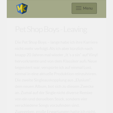
Menu
Pet Shop Boys - Leaving
Die Pet Shop Boys – lange habe ich ihre Karriere
nicht mehr verfolgt. Als ich aber kürzlich nach
knapp 20 Jahren mal wieder „It´s a sin“ auf Vinyl
hervorkramte und von dem Klassiker aufs Neue
begeistert war, verspürte ich auf einmal Lust,
einmal in eine aktuelle Produktion reinzuhören.
Die zweite Singleauskopplung aus „Elysium“,
dem neuen Album, bot sich zu diesem Zwecke
an. Zumal auf der Single nicht diverse Remixe
von ein und denselben Stück, sondern vier
verschiedene Songs vorzufinden sind.
Zugegeben, große Erwartungen hatte ich nicht.