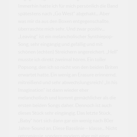
Immerhin hatte ich für mich persönlich die Band
spätestens nach „Go West“ abgehakt... Aber
was mir da aus den Boxen entgegenschallte,
überraschte mich sehr. Und zwar positiv...
„Leaving“ ist ein melancholischer Synthiepop-
Song, sehr eingängig und gefällig und mit
schönen (echten) Streichern angereichert. „Hell“
musste ich direkt zweimal hören. Ein toller
Popsong, den ich so nicht von den beiden Briten
erwartet hatte. Ein wenig an Erasure erinnernd,
mitreißend und sehr abwechslungsreich! „In his
Imagination“ ist dann wieder eher
melancholisch und kommt gemächlicher als die
ersten beiden Songs daher. Dennoch ist auch
dieses Stück sehr eingängig. Das letzte Stück,
„Baby“ hört sich dann gar ein wenig nach 80er
Jahre-Sound an. Diese Basslinie – klasse... Nicht
retromässig, sondern modern aber mit einer