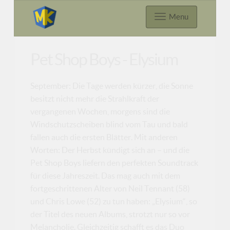
Menu
Pet Shop Boys - Elysium
September: Die Tage werden kürzer, die Sonne
besitzt nicht mehr die Strahlkraft der
vergangenen Wochen, morgens sind die
Windschutzscheiben blind vom Tau und bald
fallen auch die ersten Blätter. Mit anderen
Worten: Der Herbst kündigt sich an – und die
Pet Shop Boys liefern den perfekten Soundtrack
für diese Jahreszeit. Das mag auch mit dem
fortgeschrittenen Alter von Neil Tennant (58)
und Chris Lowe (52) zu tun haben: „Elysium“, so
der Titel des neuen Albums, strotzt nur so vor
Melancholie. Gleichzeitig schafft es das Duo