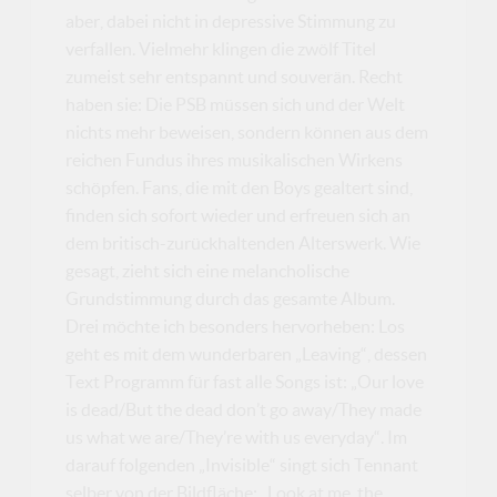
aber, dabei nicht in depressive Stimmung zu
verfallen. Vielmehr klingen die zwölf Titel
zumeist sehr entspannt und souverän. Recht
haben sie: Die PSB müssen sich und der Welt
nichts mehr beweisen, sondern können aus dem
reichen Fundus ihres musikalischen Wirkens
schöpfen. Fans, die mit den Boys gealtert sind,
finden sich sofort wieder und erfreuen sich an
dem britisch-zurückhaltenden Alterswerk. Wie
gesagt, zieht sich eine melancholische
Grundstimmung durch das gesamte Album.
Drei möchte ich besonders hervorheben: Los
geht es mit dem wunderbaren „Leaving“, dessen
Text Programm für fast alle Songs ist: „Our love
is dead/But the dead don’t go away/They made
us what we are/They’re with us everyday“. Im
darauf folgenden „Invisible“ singt sich Tennant
selber von der Bildfläche: „Look at me, the