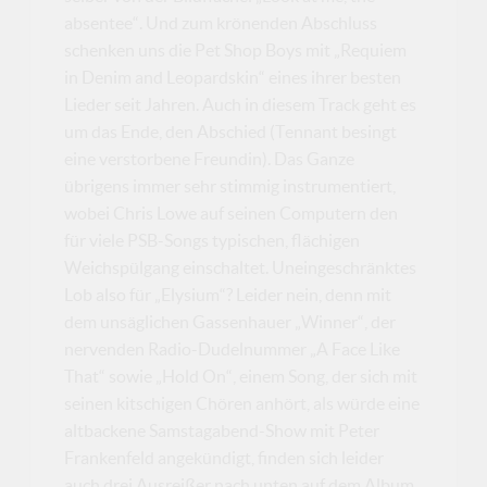
absentee“. Und zum krönenden Abschluss
schenken uns die Pet Shop Boys mit „Requiem
in Denim and Leopardskin“ eines ihrer besten
Lieder seit Jahren. Auch in diesem Track geht es
um das Ende, den Abschied (Tennant besingt
eine verstorbene Freundin). Das Ganze
übrigens immer sehr stimmig instrumentiert,
wobei Chris Lowe auf seinen Computern den
für viele PSB-Songs typischen, flächigen
Weichspülgang einschaltet. Uneingeschränktes
Lob also für „Elysium“? Leider nein, denn mit
dem unsäglichen Gassenhauer „Winner“, der
nervenden Radio-Dudelnummer „A Face Like
That“ sowie „Hold On“, einem Song, der sich mit
seinen kitschigen Chören anhört, als würde eine
altbackene Samstagabend-Show mit Peter
Frankenfeld angekündigt, finden sich leider
auch drei Ausreißer nach unten auf dem Album.