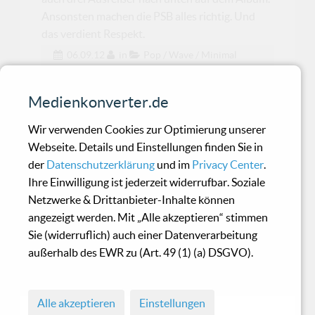
Ansonsten machen die PSB alles richtig. Und
das verdient Respekt.
06.09.12
in
Pop / Wave / Minimal
Tonikom - Found And Lost
Medienkonverter.de
Wir verwenden Cookies zur Optimierung unserer
Nach 2 Jahren selbstauferlegter Pause
Webseite. Details und Einstellungen finden Sie in
wesentlich intrspektiver
der
Datenschutzerklärung
und im
Privacy Center
.
Ihre Einwilligung ist jederzeit widerrufbar. Soziale
Netzwerke & Drittanbieter-Inhalte können
Terminal 11 - Self Exorcism
angezeigt werden. Mit „Alle akzeptieren“ stimmen
Sie (widerruflich) auch einer Datenverarbeitung
außerhalb des EWR zu (Art. 49 (1) (a) DSGVO).
Für jeden Liebhaber von Frickelelektronik
wärmstens zu empfehlen!
Alle akzeptieren
Einstellungen