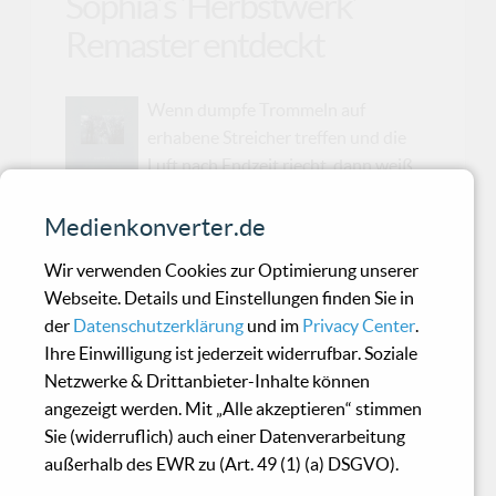
Sophia’s ’Herbstwerk’
Remaster entdeckt
Wenn dumpfe Trommeln auf
erhabene Streicher treffen und die
Luft nach Endzeit riecht, dann weiß
man: Sophia’s ’Herbstwerk’ ist zurück. Das neo-
klassische Monument von 2001 erschien schon
Medienkonverter.de
am 22. Juli 2025 frisch remastert – und ja, das
Wir verwenden Cookies zur Optimierung unserer
ging uns völlig durch die Lappen. Während
Webseite. Details und Einstellungen finden Sie in
andere schon stolz mit schwarzen oder „Cold
der
Datenschutzerklärung
und im
Privacy Center
.
Blue“-Vinyls prahlten, blätterten wir noch
Ihre Einwilligung ist jederzeit widerrufbar. Soziale
nichtsahnend durch unsere Release-
Netzwerke & Drittanbieter-Inhalte können
Listen.Hinter dem Projekt steht Peter
angezeigt werden. Mit „Alle akzeptieren“ stimmen
Pettersson, damals noch unter diesem Namen
Sie (widerruflich) auch einer Datenverarbeitung
bekannt. 2003 heiratete er Cecilia Bjärgö und
außerhalb des EWR zu (Art. 49 (1) (a) DSGVO).
nahm ihren Nachnamen an – seither kennt man