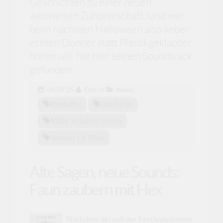
Geschichten zu einer neuen,
weltweiten Zuhörerschaft. Und wer
beim nächsten Halloween also lieber
echten Donner statt Plastikgeklapper
hören will, hat hier seinen Soundtrack
gefunden.
04.09.25
Elec
in
News
Brøndby
Danheim
Mike Schæfer Olsen
Season Of Mist
Alte Sagen, neue Sounds:
Faun zaubern mit Hex
Nachdem aktuell der Festivalsommer