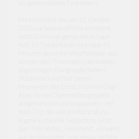
ein gemeinsames Fest feiern.
Mit Heimferd, das am 31. Oktober
2025 via Season of Mist erscheint,
setzt Olsen nun genau diese Saga
fort. 13 Tracks führen in knapp 43
Minuten durch ein Wechselspiel aus
donnernden Trommeln (Stormdans),
abgründigen Klanglandschaften
(Rúnmyrkr) und fast zarten
Momenten des Lichts (Kominn Dagr).
Alles ist von Olsen selbst gespielt,
aufgenommen und produziert – ein
Solo-Trip, der wie ein Rückruf ins
eigene kulturelle Gedächtnis wirkt.
Der Titel selbst, „Heimferd“, verweist
auf die Heimkehr, und genau so fühlt