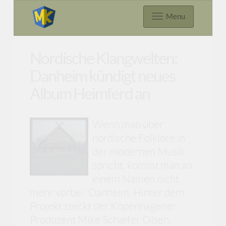
Menu
Nordische Klangwelten:
Danheim kündigt neues
Album Heimferd an
Wenn man über
nordische Folklore in
der modernen Musik
spricht, kommt man an
einem Namen nicht
mehr vorbei: Danheim. Hinter dem
Projekt steckt der Kopenhagener
Produzent Mike Schæfer Olsen,