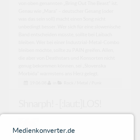
von oben genannten „Bring Out The Beast“ ist.
Genau wie „Mara“ – deutscher Gesang (oder
was das sein soll) macht einen Song nicht
unbedingt besser. Wer sich für eine slowenische
Band entscheiden müsste, sollte bei Laibach
bleiben. Wer bei einer Industrial-Metal-Combo
bleiben möchte, sollte zu PAIN greifen. Allen,
die aber von Deathstars und Konsorten nicht
genug bekommen können, sei „Slovenska
Morbida“ wärmstens ans Herz gelegt.
19.06.08
in
Rock / Metal / Punk
Shnarph! - [:laut:]LOS!
Konserven für die Tanzpaläste! „Ihr
Medienkonverter.de
redet und atmet, doch letzte Nacht
wart ihr ohne Leben.“