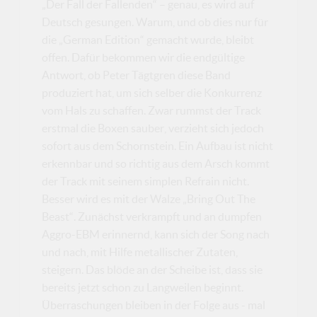
„Der Fall der Fallenden“ – genau, es wird auf
Deutsch gesungen. Warum, und ob dies nur für
die „German Edition“ gemacht wurde, bleibt
offen. Dafür bekommen wir die endgültige
Antwort, ob Peter Tägtgren diese Band
produziert hat, um sich selber die Konkurrenz
vom Hals zu schaffen. Zwar rummst der Track
erstmal die Boxen sauber, verzieht sich jedoch
sofort aus dem Schornstein. Ein Aufbau ist nicht
erkennbar und so richtig aus dem Arsch kommt
der Track mit seinem simplen Refrain nicht.
Besser wird es mit der Walze „Bring Out The
Beast“. Zunächst verkrampft und an dumpfen
Aggro-EBM erinnernd, kann sich der Song nach
und nach, mit Hilfe metallischer Zutaten,
steigern. Das blöde an der Scheibe ist, dass sie
bereits jetzt schon zu Langweilen beginnt.
Überraschungen bleiben in der Folge aus - mal