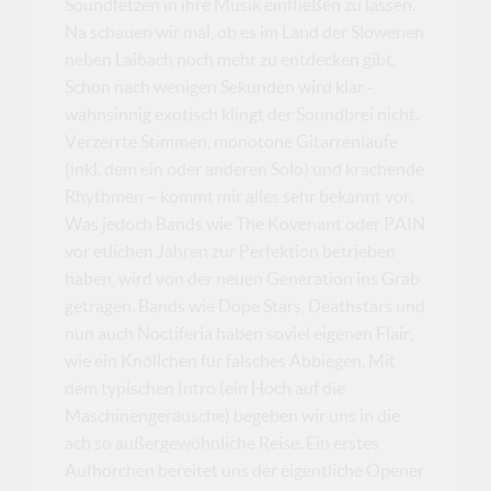
Soundfetzen in ihre Musik einfließen zu lassen.
Na schauen wir mal, ob es im Land der Slowenen
neben Laibach noch mehr zu entdecken gibt.
Schon nach wenigen Sekunden wird klar -
wahnsinnig exotisch klingt der Soundbrei nicht.
Verzerrte Stimmen, monotone Gitarrenläufe
(inkl. dem ein oder anderen Solo) und krachende
Rhythmen – kommt mir alles sehr bekannt vor.
Was jedoch Bands wie The Kovenant oder PAIN
vor etlichen Jahren zur Perfektion betrieben
haben, wird von der neuen Generation ins Grab
getragen. Bands wie Dope Stars, Deathstars und
nun auch Noctiferia haben soviel eigenen Flair,
wie ein Knöllchen für falsches Abbiegen. Mit
dem typischen Intro (ein Hoch auf die
Maschinengeräusche) begeben wir uns in die
ach so außergewöhnliche Reise. Ein erstes
Aufhorchen bereitet uns der eigentliche Opener