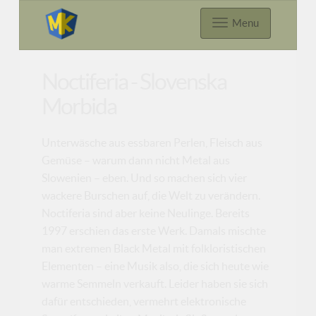
Menu
Noctiferia - Slovenska
Morbida
Unterwäsche aus essbaren Perlen, Fleisch aus
Gemüse – warum dann nicht Metal aus
Slowenien – eben. Und so machen sich vier
wackere Burschen auf, die Welt zu verändern.
Noctiferia sind aber keine Neulinge. Bereits
1997 erschien das erste Werk. Damals mischte
man extremen Black Metal mit folkloristischen
Elementen – eine Musik also, die sich heute wie
warme Semmeln verkauft. Leider haben sie sich
dafür entschieden, vermehrt elektronische