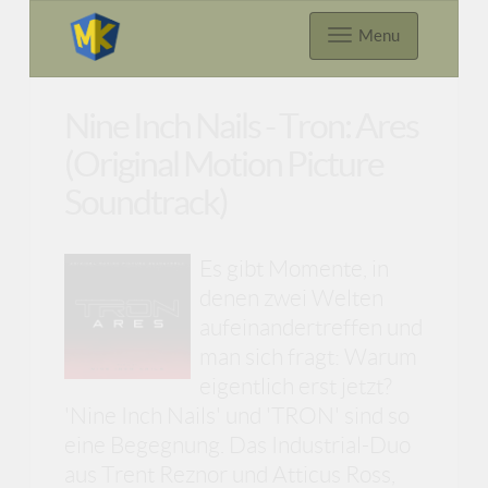
Menu
Nine Inch Nails - Tron: Ares
(Original Motion Picture
Soundtrack)
Es gibt Momente, in
denen zwei Welten
aufeinandertreffen und
man sich fragt: Warum
eigentlich erst jetzt?
'Nine Inch Nails' und 'TRON' sind so
eine Begegnung. Das Industrial-Duo
aus Trent Reznor und Atticus Ross,