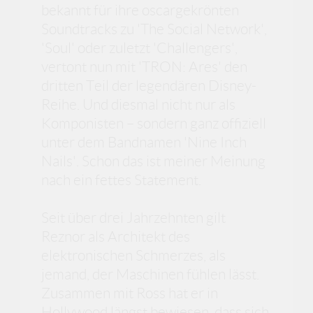
bekannt für ihre oscargekrönten
Soundtracks zu 'The Social Network',
'Soul' oder zuletzt 'Challengers',
vertont nun mit 'TRON: Ares' den
dritten Teil der legendären Disney-
Reihe. Und diesmal nicht nur als
Komponisten – sondern ganz offiziell
unter dem Bandnamen 'Nine Inch
Nails'. Schon das ist meiner Meinung
nach ein fettes Statement.
Seit über drei Jahrzehnten gilt
Reznor als Architekt des
elektronischen Schmerzes, als
jemand, der Maschinen fühlen lässt.
Zusammen mit Ross hat er in
Hollywood längst bewiesen, dass sich