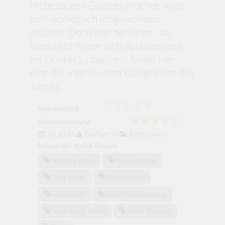
orchestralen Glanzes mochte, wird
sich womöglich umgewöhnen
müssen. Doch wer bereit ist, das
Neonlicht hinter sich zu lassen und
ins Dunkel zu tauchen, findet hier
eine der intensivsten Klangreisen des
Jahres.
Userwertung:
Autorenwertung:
08.10.25
Norbert
in
Electronic /
Industrial / Noise
,
Review
Atticus Ross
Boys Noize
Daft Punk
Hollywood
Industrial
Joachim Rønning
Nine Inch Nails
Trent Reznor