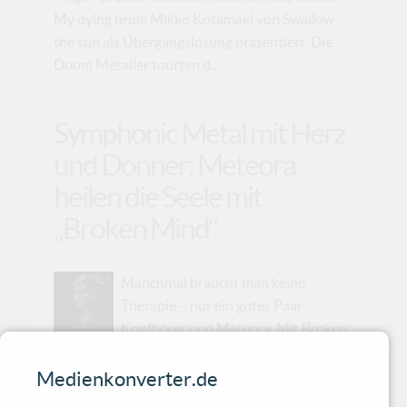
My dying bride Mikko Kotamäki von Swallow
the sun als Übergangslösung präsentiert. Die
Doom Metaller tourten d...
Symphonic Metal mit Herz
und Donner: Meteora
heilen die Seele mit
„Broken Mind“
Manchmal braucht man keine
Therapie – nur ein gutes Paar
Kopfhörer und Meteora. Mit Broken
Mind bringen die Ungarn wieder alles mit, was
das Symphonic-Metal-Herz höherschlagen
Medienkonverter.de
lässt: Bombast, Dramatik und das gute Gefühl,