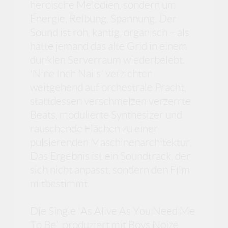
heroische Melodien, sondern um
Energie, Reibung, Spannung. Der
Sound ist roh, kantig, organisch – als
hätte jemand das alte Grid in einem
dunklen Serverraum wiederbelebt.
'Nine Inch Nails' verzichten
weitgehend auf orchestrale Pracht,
stattdessen verschmelzen verzerrte
Beats, modulierte Synthesizer und
rauschende Flächen zu einer
pulsierenden Maschinenarchitektur.
Das Ergebnis ist ein Soundtrack, der
sich nicht anpasst, sondern den Film
mitbestimmt.
Die Single 'As Alive As You Need Me
To Be', produziert mit Boys Noize,