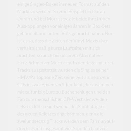
einige Singles-Boxes im neuen Format auf den
Markt zu werden. So zum Beispiel bei Duran
Duran und bei Morrissey, die beide ihre frühen
Auskopplungen vor einigen Jahren in Box-Sets
gebündelt und unters Volk gebracht haben. Nun
ist es so, dass die Zeiten der Vinyl-Maxis eher
verhältnismäßig kurze Laufzeiten mit sich
brachten, so auch bei unserem Alternative-
Herz-Schmerzer Morrissey. In der Regel mit drei
Tracks ausgestattet wurden die Singles seiner
HMV/Parlophone Zeit seinerzeit als neunzehn
CDs in zwei Boxen veröffentlicht, die zusammen
mit ca. fünfzig Euro zu Buche schlugen und den
Fan zum menschlichen CD-Wechsler werden
ließen. Und so sind wir bei der Sinnhaftigkeit
des neuen Releases angekommen, denn die
zweiundsechzig Tracks werden dem Fan nun auf
drei CDs mit insgesamt vier Stunden Laufzeit