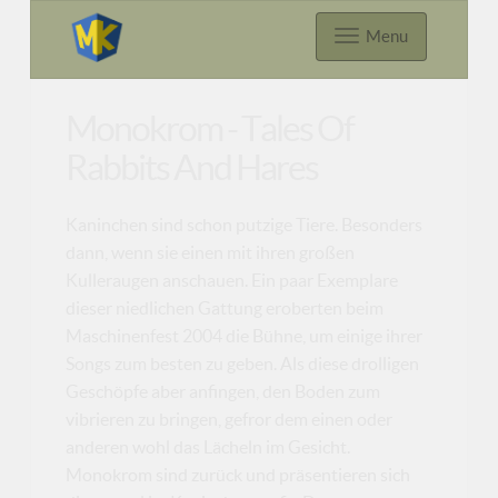
Menu
Monokrom - Tales Of
Rabbits And Hares
Kaninchen sind schon putzige Tiere. Besonders
dann, wenn sie einen mit ihren großen
Kulleraugen anschauen. Ein paar Exemplare
dieser niedlichen Gattung eroberten beim
Maschinenfest 2004 die Bühne, um einige ihrer
Songs zum besten zu geben. Als diese drolligen
Geschöpfe aber anfingen, den Boden zum
vibrieren zu bringen, gefror dem einen oder
anderen wohl das Lächeln im Gesicht.
Monokrom sind zurück und präsentieren sich