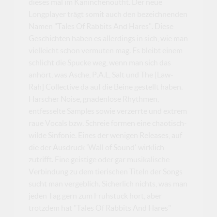
dieses mal im Kaninchenoutfit. Der neue
Longplayer trägt somit auch den bezeichnenden
Namen "Tales Of Rabbits And Hares". Diese
Geschichten haben es allerdings in sich, wie man
vielleicht schon vermuten mag. Es bleibt einem
schlicht die Spucke weg, wenn man sich das
anhört, was Asche, P.A.L, Salt und The [Law-
Rah] Collective da auf die Beine gestellt haben.
Harscher Noise, gnadenlose Rhythmen,
entfesselte Samples sowie verzerrte und extrem
raue Vocals bzw. Schreie formen eine chaotisch-
wilde Sinfonie. Eines der wenigen Releases, auf
die der Ausdruck 'Wall of Sound' wirklich
zutrifft. Eine geistige oder gar musikalische
Verbindung zu dem tierischen Titeln der Songs
sucht man vergeblich. Sicherlich nichts, was man
jeden Tag gern zum Frühstück hört, aber
trotzdem hat "Tales Of Rabbits And Hares"