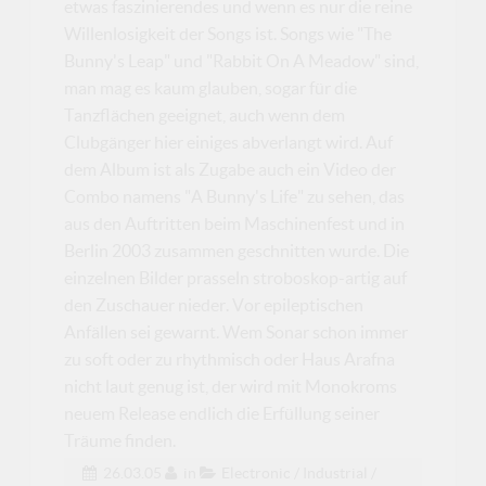
etwas faszinierendes und wenn es nur die reine
Willenlosigkeit der Songs ist. Songs wie "The
Bunny's Leap" und "Rabbit On A Meadow" sind,
man mag es kaum glauben, sogar für die
Tanzflächen geeignet, auch wenn dem
Clubgänger hier einiges abverlangt wird. Auf
dem Album ist als Zugabe auch ein Video der
Combo namens "A Bunny's Life" zu sehen, das
aus den Auftritten beim Maschinenfest und in
Berlin 2003 zusammen geschnitten wurde. Die
einzelnen Bilder prasseln stroboskop-artig auf
den Zuschauer nieder. Vor epileptischen
Anfällen sei gewarnt. Wem Sonar schon immer
zu soft oder zu rhythmisch oder Haus Arafna
nicht laut genug ist, der wird mit Monokroms
neuem Release endlich die Erfüllung seiner
Träume finden.
26.03.05
in
Electronic / Industrial /