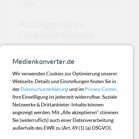
Noise
Auto Aggression -
Geräuschinformatik
So gesehen deckt "Geräuschinformatik"
Medienkonverter.de
namentlich das musikalische Spektrum, die Art
der Klangerzeugu
Wir verwenden Cookies zur Optimierung unserer
Webseite. Details und Einstellungen finden Sie in
der
Datenschutzerklärung
und im
Privacy Center
.
X-Fusion - Demons Of
Ihre Einwilligung ist jederzeit widerrufbar. Soziale
Hate
Netzwerke & Drittanbieter-Inhalte können
angezeigt werden. Mit „Alle akzeptieren“ stimmen
Sie (widerruflich) auch einer Datenverarbeitung
Da werden sich die Hörer von X-Fusion, die sich
außerhalb des EWR zu (Art. 49 (1) (a) DSGVO).
bei den letzten beiden Alben ein wenig mehr
Verschna