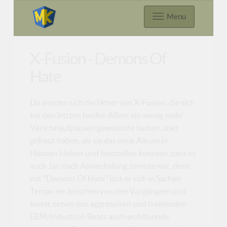
Menu
X-Fusion - Demons Of
Hate
Da werden sich die Hörer von X-Fusion, die sich
bei den letzten beiden Alben ein wenig mehr
Verschnaufpausen gewünscht hatten, aber
gefreut haben, als sie das neue Album in
Händen hielten und feststellen konnten, dass es
auch Jan nach Abwechslung zumute war, denn
mit "Demons Of Hate" löst er sich in Sachen
Tempo ein bisschen von den Vorgängern und
bietet neben den aggressiven und treibenden
EBM/Industrial-Beats auch wohltuende,