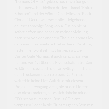
"Demons Of Hate", gibt es noch zwei Songs, die
nicht unerwähnt bleiben dürfen. Einmal "Kalter
Schatten" und der Winter Gale Mix von "Black
Clouds". Der unwahrscheinlich tiefgehende,
deutschsprachige Song von X-Fusion bleibt
sofort haften und hebt sich meiner Meinung
nach sehr von den anderen Titeln ab, sodass ich
denke ein, zwei weitere Titel in dieser Richtung
hätten hier wohl sehr gut hingepasst. Der
Winter Gale Mix macht auch ganz schön was
her und verfügt über die Eigenschaft mitreißen
zu können, dass auch die Tanzwütigen nicht auf
dem Trockenen sitzen bleiben. Da Jan auch
weiterhin keine Live-Auftritte mit diesem
Projekt in Erwägung zieht, bleibt den Hörern
also nichts anderes, als es sich daheim mit den
CD’s schön zu machen (Bonus CD nicht
vergessen!) oder in die Clubs zu gehen. Von mir