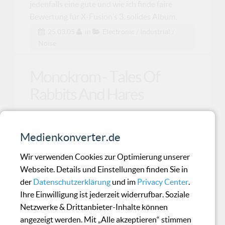
jedenfalls eine gute und wie ich finde faire
Bewertung für X-Fusion’s 3. solides Album.
25.03.05
in
Electronic / Industrial /
Noise
Monokrom - Tales Of
Rabbits And Hares
Kaninchen sind schon putzige Tiere. Besonders
Medienkonverter.de
dann, wenn sie einen mit ihren großen
Kulleraugen ansc
Wir verwenden Cookies zur Optimierung unserer
Webseite. Details und Einstellungen finden Sie in
der
Datenschutzerklärung
und im
Privacy Center
.
Product.01 - Heart ov
Ihre Einwilligung ist jederzeit widerrufbar. Soziale
Glass EPs
Netzwerke & Drittanbieter-Inhalte können
angezeigt werden. Mit „Alle akzeptieren“ stimmen