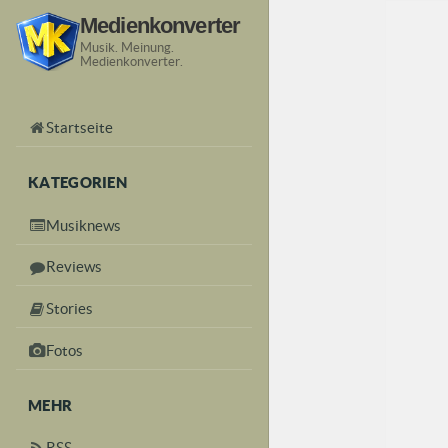
Medienkonverter
Musik. Meinung.
Medienkonverter.
Startseite
KATEGORIEN
Musiknews
Reviews
Stories
Fotos
MEHR
RSS