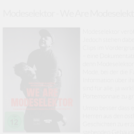
Modeselektor - We Are Modeselekt
Modeselektor veröf
Jedoch stehen dabe
Clips im Vordergru
– eine Dokumentatio
denn Modeselektor
Mode, bei der die F
Information über i
sind für alle, ja wir
Portemonnaie zu gr
Umso besser dass e
Herren aus den öst
Geschichten zu erzä
stehenden Gebäude