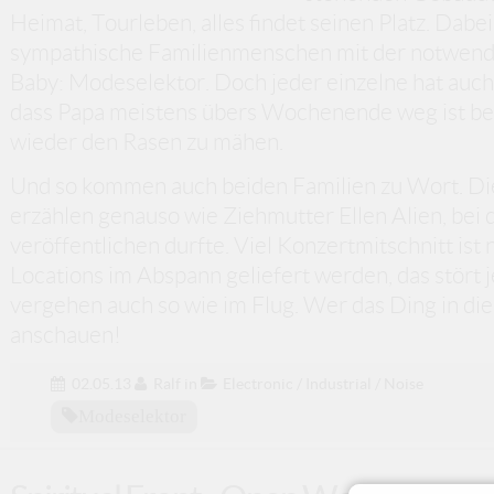
Heimat, Tourleben, alles findet seinen Platz. Dabe
sympathische Familienmenschen mit der notwen
Baby: Modeselektor. Doch jeder einzelne hat auch e
dass Papa meistens übers Wochenende weg ist be
wieder den Rasen zu mähen.
Und so kommen auch beiden Familien zu Wort. Die
erzählen genauso wie Ziehmutter Ellen Alien, bei 
veröffentlichen durfte. Viel Konzertmitschnitt is
Locations im Abspann geliefert werden, das stört 
vergehen auch so wie im Flug. Wer das Ding in di
anschauen!
02.05.13
Ralf
in
Electronic / Industrial / Noise
Modeselektor