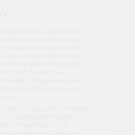
or
fentlichen dieser Tage eine DVD.
i nicht Konzertmitschnitte oder
nd, sondern – man glaubt es kaum
n über die Band. Das ist mutig,
 sind keine Band wie Depeche
ans jedes Schnipselchen
hre Helden aufsaugen und bereit
klich alle Veröffentlichungen ins
eifen.
s diese DVD gibt, denn die beiden
lichen Bundesländern haben viele
hlen. Private Raves in leer
n, Familienbande, Oden an die