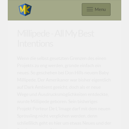
Menu
Millipede - All My Best
Intentions
Wenn die selbst gesetzten Grenzen des einen
Projekts zu eng werden, gründe einfach ein
neues. So geschehen bei Don Hills neuem Baby
Millipede. Der Amerikaner war bisher eigentlich
auf Dark Ambient geeicht, doch als er neue
Wege und Ausdrucksmöglichkeiten entdeckte,
wurde Millipede geboren. Sein bisheriges
Projekt Porteur De L'Image darf mit dem neuen
Sprössling nicht verglichen werden, denn
schließlich geht es hier um etwas Neues und der