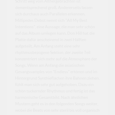
Schritt weg vom Althergebrachten ist
dementsprechend groß. Andererseits lassen
sich durchaus auch Parallelen erkennen.
Millipedes Debüt nennt sich "All My Best
Intentions", eine Aussage, die man sehr schön
auf das Album umlegen kann. Don Hill hat die
Platte dafür anscheinend in zwei Hälften
aufgeteilt. Am Anfang steht eine sehr
rhythmusbezogene Sektion, der zweite Teil
konzentriert sich mehr auf die Atmosphäre der
Songs. Wenn am Anfang die asiatischen
Gesangssamples von "Endless" ertönen und im
Hintergrund Synthieflächen ihre Bahnen ziehen,
fühlt man sich sehr gut aufgehoben. Dazu ein
schön tuckernder Rhythmus und fertig ist das
harmonische Gesamtbild. Nach ähnlichen
Mustern geht es in den folgenden Songs weiter,
wobei die Beats von sehr steril bis voll organisch