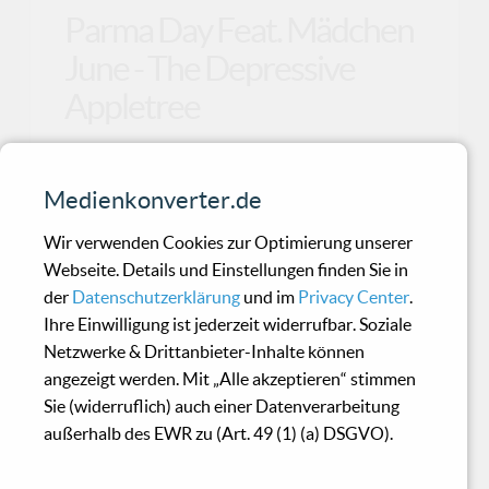
Parma Day Feat. Mädchen
June - The Depressive
Appletree
Wenn eine neue Kollaboration von Parma Day
Medienkonverter.de
mit Mädchen June ansteht, heißt es warm
anziehen, denn es
Wir verwenden Cookies zur Optimierung unserer
Webseite. Details und Einstellungen finden Sie in
der
Datenschutzerklärung
und im
Privacy Center
.
Ahnst Anders - Many
Ihre Einwilligung ist jederzeit widerrufbar. Soziale
Ways
Netzwerke & Drittanbieter-Inhalte können
angezeigt werden. Mit „Alle akzeptieren“ stimmen
Sie (widerruflich) auch einer Datenverarbeitung
Schon auf seinem ersten Album "Dialog", das
außerhalb des EWR zu (Art. 49 (1) (a) DSGVO).
damals bei Pflichtkauf erschien, frönte Henrik
Erichsen