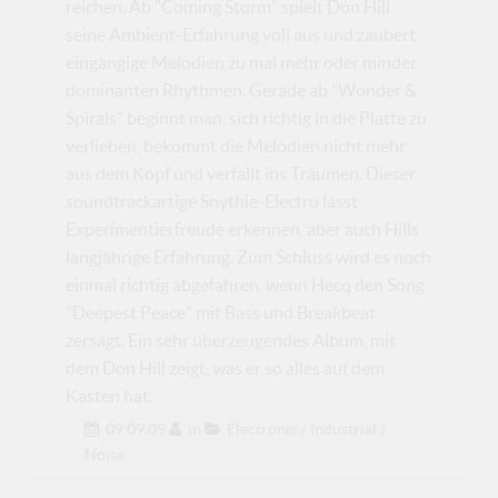
reichen. Ab "Coming Storm" spielt Don Hill
seine Ambient-Erfahrung voll aus und zaubert
eingängige Melodien zu mal mehr oder minder
dominanten Rhythmen. Gerade ab "Wonder &
Spirals" beginnt man, sich richtig in die Platte zu
verlieben, bekommt die Melodien nicht mehr
aus dem Kopf und verfällt ins Träumen. Dieser
soundtrackartige Snythie-Electro lässt
Experimentierfreude erkennen, aber auch Hills
langjährige Erfahrung. Zum Schluss wird es noch
einmal richtig abgefahren, wenn Hecq den Song
"Deepest Peace" mit Bass und Breakbeat
zersägt. Ein sehr überzeugendes Album, mit
dem Don Hill zeigt, was er so alles auf dem
Kasten hat.
09.09.09
in
Electronic / Industrial /
Noise