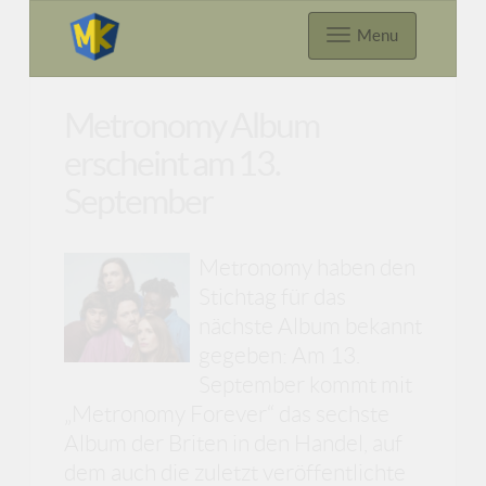
Menu
Metronomy Album
erscheint am 13.
September
Metronomy haben den
Stichtag für das
nächste Album bekannt
gegeben: Am 13.
September kommt mit
„Metronomy Forever“ das sechste
Album der Briten in den Handel, auf
dem auch die zuletzt veröffentlichte