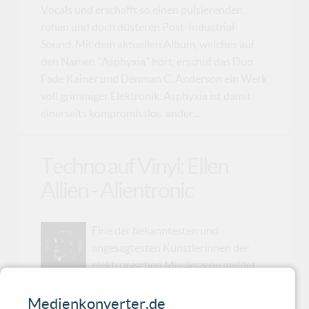
Vocals und erschafft so einen pulsierenden,
rohen und doch düsteren Post-Industrial-
Sound. Mit dem aktuellen Album, welches auf
den Namen "Asphyxia" hört, erschuf das Duo
Fade Kainer und Denman C. Anderson ein Werk
voll grimmiger Elektronik. Asphyxia ist damit
einerseits kompromisslos, ander...
Techno auf Vinyl: Ellen
Allien - Alientronic
Eine der bekanntesten und
angesagtesten Künstlerinnen der
elektronischen Musikszene meldet
sich zurück. Ellen Allien liefert ihr brandneues
Album mit den Namen "Alientronic" nun auch
Medienkonverter.de