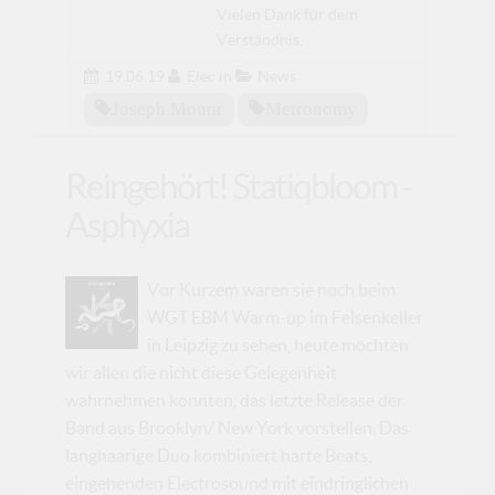
Vielen Dank für dein
Verständnis.
19.06.19
Elec
in
News
Joseph Mount
Metronomy
Reingehört! Statiqbloom -
Asphyxia
Vor Kurzem waren sie noch beim
WGT EBM Warm-up im Felsenkeller
in Leipzig zu sehen, heute möchten
wir allen die nicht diese Gelegenheit
wahrnehmen konnten, das letzte Release der
Band aus Brooklyn/ New York vorstellen. Das
langhaarige Duo kombiniert harte Beats,
eingehenden Electrosound mit eindringlichen