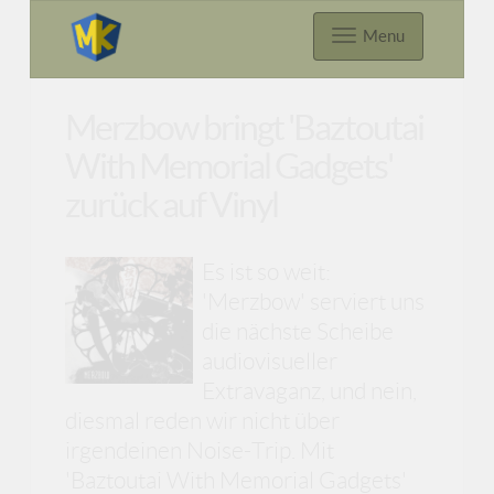
Menu
Merzbow bringt 'Baztoutai
With Memorial Gadgets'
zurück auf Vinyl
Es ist so weit:
'Merzbow' serviert uns
die nächste Scheibe
audiovisueller
Extravaganz, und nein,
diesmal reden wir nicht über
irgendeinen Noise-Trip. Mit
'Baztoutai With Memorial Gadgets'