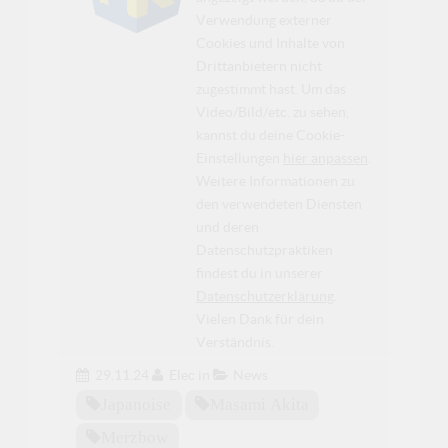
Verwendung externer
Cookies und Inhalte von
Drittanbietern nicht
zugestimmt hast. Um das
Video/Bild/etc. zu sehen,
kannst du deine Cookie-
Einstellungen
hier anpassen
.
Weitere Informationen zu
den verwendeten Diensten
und deren
Datenschutzpraktiken
findest du in unserer
Datenschutzerklärung
.
Vielen Dank für dein
Verständnis.
29.11.24
Elec
in
News
Japanoise
Masami Akita
Merzbow