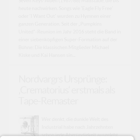
Seven Keys-Alben (1987/88) Maßstäbe, die bis
heute nachwirken. Songs wie 'Eagle Fly Free'
oder 'I Want Out' wurden zu Hymnen einer
ganzen Generation. Seit der „Pumpkins
United“-Reunion im Jahr 2016 steht die Band in
einer siebenköpfigen Super-Formation auf der
Bühne: Die klassischen Mitglieder Michael
Kiske und Kai Hansen sin...
Nordvargrs Ursprünge:
‚Crematorius‘ erstmals als
Tape-Remaster
Wer denkt, die dunkle Welt des
Industrial habe nach Jahrzehnten
schon jede Abgründigkeit ausgelebt,