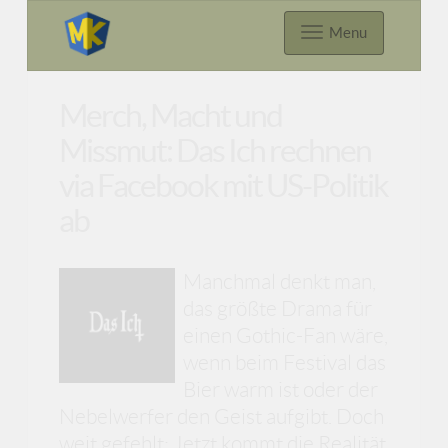
Menu
Merch, Macht und
Missmut: Das Ich rechnen
via Facebook mit US-Politik
ab
Manchmal denkt man,
das größte Drama für
einen Gothic-Fan wäre,
wenn beim Festival das
Bier warm ist oder der
Nebelwerfer den Geist aufgibt. Doch
weit gefehlt: Jetzt kommt die Realität