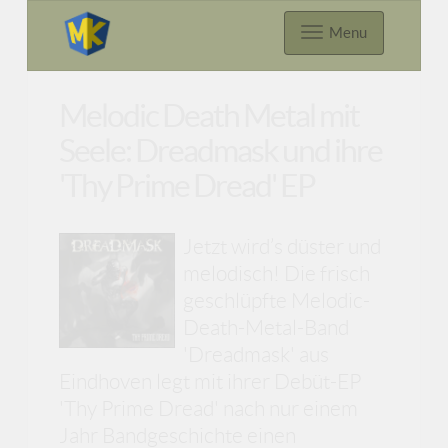
Menu
Melodic Death Metal mit
Seele: Dreadmask und ihre
'Thy Prime Dread' EP
Jetzt wird’s düster und
melodisch! Die frisch
geschlüpfte Melodic-
Death-Metal-Band
'Dreadmask' aus
Eindhoven legt mit ihrer Debüt-EP
'Thy Prime Dread' nach nur einem
Jahr Bandgeschichte einen