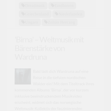
Dreadmask
Eindhoven
Griechenland
Niederlanden
Ungarn
Zoltán Herczog
'Birna' – Weltmusik mit
Bärenstärke von
Wardruna
Bald lädt dich Wardruna auf eine
Reise in die tiefsten nordischen
Wälder ein! Mit dem Titeltrack ihres
kommenden Albums 'Birna', der vor kurzem
inklusive beeindruckendem Musikvideo
erscheint, widmet sich das norwegische
Weltmusik-Kollektiv der faszinierenden