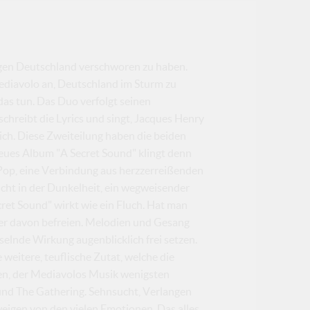
egen Deutschland verschworen zu haben.
Mediavolo an, Deutschland im Sturm zu
as tun. Das Duo verfolgt seinen
chreibt die Lyrics und singt, Jacques Henry
ich. Diese Zweiteilung haben die beiden
neues Album "A Secret Sound" klingt denn
Pop, eine Verbindung aus herzzerreißenden
icht in der Dunkelheit, ein wegweisender
ecret Sound" wirkt wie ein Fluch. Hat man
er davon befreien. Melodien und Gesang
selnde Wirkung augenblicklich frei setzen.
weitere, teuflische Zutat, welche die
en, der Mediavolos Musik wenigsten
 und The Gathering. Sehnsucht, Verlangen
eigen von den vielen Emotionen. Das alles