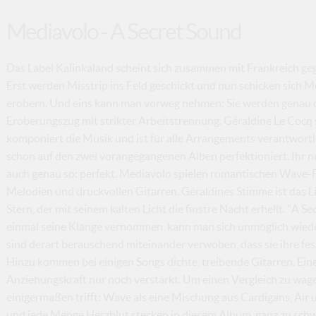
Mediavolo - A Secret Sound
Das Label Kalinkaland scheint sich zusammen mit Frankreich g
Erst werden Misstrip ins Feld geschickt und nun schicken sich 
erobern. Und eins kann man vorweg nehmen: Sie werden genau d
Eroberungszug mit strikter Arbeitstrennung. Géraldine Le Cocq s
komponiert die Musik und ist für alle Arrangements verantwortl
schon auf den zwei vorangegangenen Alben perfektioniert. Ihr 
auch genau so: perfekt. Mediavolo spielen romantischen Wave-
Melodien und druckvollen Gitarren. Géraldines Stimme ist das L
Stern, der mit seinem kalten Licht die finstre Nacht erhellt. "A S
einmal seine Klänge vernommen, kann man sich unmöglich wied
sind derart berauschend miteinander verwoben, dass sie ihre fes
Hinzu kommen bei einigen Songs dichte, treibende Gitarren. Eine 
Anziehungskraft nur noch verstärkt. Um einen Vergleich zu wag
einigermaßen trifft: Wave als eine Mischung aus Cardigans, Air
und jede Menge Herzblut stecken in diesem Album, ganz zu schw