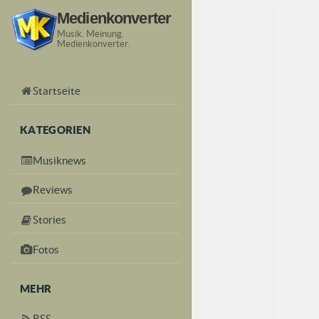
Medienkonverter
Musik. Meinung.
Medienkonverter.
Startseite
KATEGORIEN
Musiknews
Reviews
Stories
Fotos
MEHR
RSS