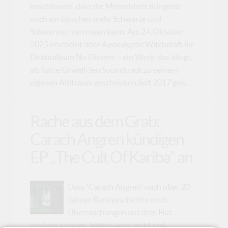
beschlossen, dass die Menschheit dringend
noch ein bisschen mehr Schwärze und
Schwermut vertragen kann. Am 24. Oktober
2025 erscheint über Apocalyptic Witchcraft ihr
Debütalbum No Dissent – ein Werk, das klingt,
als hätte Orwell den Soundtrack zu seinem
eigenen Albtraum geschrieben.Seit 2017 geis...
Rache aus dem Grab:
Carach Angren kündigen
EP „The Cult Of Kariba“ an
Dass 'Carach Angren' nach über 20
Jahren Bandgeschichte noch
Überraschungen aus dem Hut
zaubern können, hätten wohl nicht mal