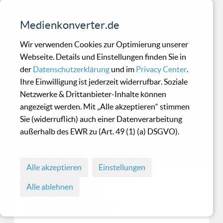
eingefleischte Fans erwartet. Doch genau das
passiert jetzt: Mit „Ik Kom Uit Het Graf“ hat das
Medienkonverter.de
niederländische Horror-Black-Metal-Gespann
Wir verwenden Cookies zur Optimierung unserer
erstmals einen Song komplett in seiner
Webseite. Details und Einstellungen finden Sie in
Muttersprache veröffentlicht – und zwar als
der
Datenschutzerklärung
und im
Privacy Center
.
Vorboten zur kommenden EP The Cult Of
Ihre Einwilligung ist jederzeit widerrufbar. Soziale
Kariba, die am 17. Oktober via Season Of Mist
Netzwerke & Drittanbieter-Inhalte können
erscheint.Die Story ist natürlich kein
angezeigt werden. Mit „Alle akzeptieren“ stimmen
Kindergeburtstag. Wieder wird die Legende von
Sie (widerruflich) auch einer Datenverarbeitung
Lammendam aus den tiefen Nebeln des
außerhalb des EWR zu (Art. 49 (1) (a) DSGVO).
Limburger Waldes ausgegraben, diesmal
erweitert ...
Alle akzeptieren
Einstellungen
© 1998 - 2026 Medienkonverter.de
Alle ablehnen
• Alle Rechte vorbehalten
• Abzug nur mit Genehmigung
• Alle Angaben ohne Gewähr