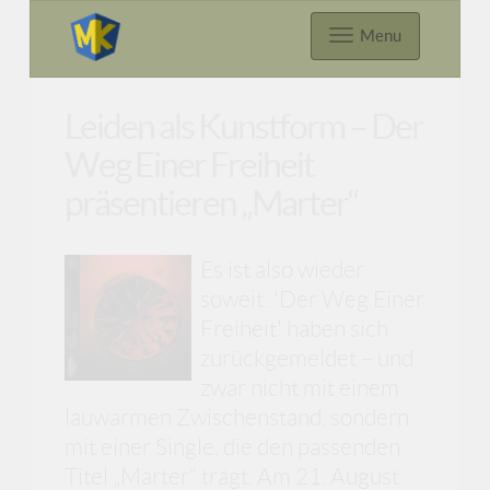
Menu
Leiden als Kunstform – Der
Weg Einer Freiheit
präsentieren „Marter“
Es ist also wieder
soweit: 'Der Weg Einer
Freiheit' haben sich
zurückgemeldet – und
zwar nicht mit einem
lauwarmen Zwischenstand, sondern
mit einer Single, die den passenden
Titel „Marter“ trägt. Am 21. August