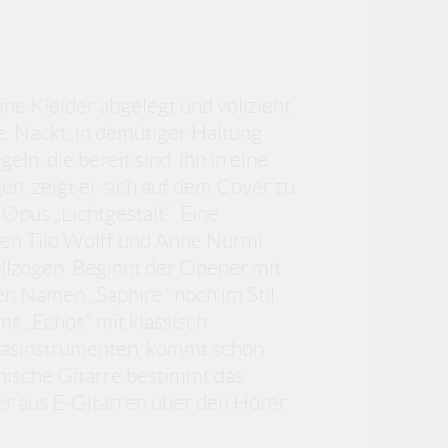
ine Kleider abgelegt und vollzieht
 Nackt, in demütiger Haltung
eln, die bereit sind, ihn in eine
en, zeigt er sich auf dem Cover zu
Opus „Lichtgestalt“. Eine
n Tilo Wolff und Anne Nurmi
llzogen. Beginnt der Opener mit
 Namen „Saphire“ noch im Stil
s „Echos“ mit klassisch
lasinstrumenten, kommt schon
anische Gitarre bestimmt das
r aus E-Gitarren über den Hörer