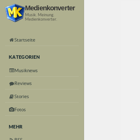
Medienkonverter
Musik. Meinung.
Medienkonverter.
Startseite
KATEGORIEN
Musiknews
Reviews
Stories
Fotos
MEHR
RSS