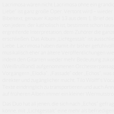
Lacrimosa wären nicht Lacrimosa ohne ein grandio
Liebe“ ist ganz große Oper. Vertont wird – wieder
Bibeltext, genauer Kapitel 13 aus dem 1. Brief de
von jedem, der katholisch ist, bestimmt schon taus
ergreifende Interpretation, dem Zuhörer die ganz
erschließen. Das Album „Lichtgestalt“ ist aussch
Liebe. Lacrimosa haben damit ihr bisher gefühlvol
musikalisch eher an ältere Veröffentlichungen wie 
indem den Gitarren wieder mehr Bedeutung zukom
(Weißrußland) aufgenommenen Orchesterpassagen 
Vorgängern „Elodia“, „Fassade“ oder „Echos“, was
direkter und zugänglicher macht. Tilo Wolff's Vo
Texte eindringlich zu transportieren und auch An
auf früheren Alben immer ein kleiner Wermutstrop
Das Duo hat all jenen, die sich nach „Echos“ gefr
könne, mit „Lichtgestalt“ eine mehr als befriedig