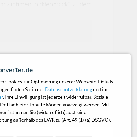
anz intimen „hidden track“, zu dem
nverter.de
? Wann gab es das bitte zuletzt? Ich
n Cookies zur Optimierung unserer Webseite. Details
ngen finden Sie in der
Datenschutzerklärung
und im
iel - OST
er
. Ihre Einwilligung ist jederzeit widerrufbar. Soziale
Drittanbieter-Inhalte können angezeigt werden. Mit
eren“ stimmen Sie (widerruflich) auch einer
ken an ‚Top Gun’ um Flugzeuge, Pilot
itung außerhalb des EWR zu (Art. 49 (1) (a) DSGVO).