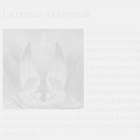
Lacrimosa - Lichtgestalt
Der Harlekin hat se
eine Metamorphose.
aber mit großen Flüg
andere Welt zu trag
Lacrimosa's neuem 
Metamorphose habe
auch musikalisch vo
dem ungewöhnlichen
des Vorgängeralbum
arrangierten Holzb
nach kurzer Zeit die erste Überraschung. Eine sp
Geschehen bevor unvermittelt ein wahres Gewitte
hereinbricht.