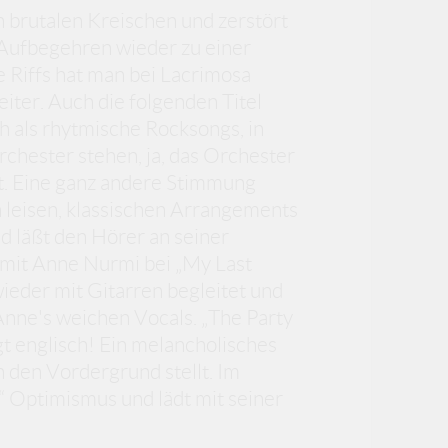
n brutalen Kreischen und zerstört
Aufbegehren wieder zu einer
 Riffs hat man bei Lacrimosa
ter. Auch die folgenden Titel
ch als rhytmische Rocksongs, in
chester stehen, ja, das Orchester
t. Eine ganz andere Stimmung
n leisen, klassischen Arrangements
d läßt den Hörer an seiner
 mit Anne Nurmi bei „My Last
ieder mit Gitarren begleitet und
Anne's weichen Vocals. „The Party
gt englisch! Ein melancholisches
n den Vordergrund stellt. Im
 Optimismus und lädt mit seiner
.