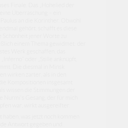
ses Finale. Das „Hohelied der
 eine Überraschung – ein
s Paulus an die Korinther. Obwohl
endmal gehört, schafft es diese
e Schönheit jener Worte zu
ließlich einem Thema gewidmet: der
lstes Werk geschaffen, das
„Inferno“ oder „Stille anknüpft,
mt. Die diesmal in Minsk
wirken zarter, als in den
 die Kompositionen insgesamt
cals wissen die Stimmungen der
ne Nurmi's Gesang, der für mich
fen war, wirkt ausgereifter.
agt haben, was jetzt noch kommen
ende Antwort gegeben und..