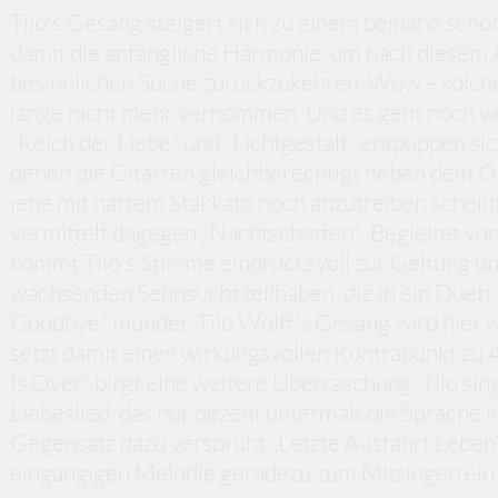
Tilo's Gesang steigert sich zu einem beinahe scho
damit die anfängliche Harmonie, um nach diesem 
besinnlichen Suche zurückzukehren. Wow – solche
lange nicht mehr vernommen. Und es geht noch wei
„Kelch der Liebe“ und „Lichtgestalt“ entpuppen si
denen die Gitarren gleichberechtigt neben dem Or
jene mit hartem Stakkato noch anzutreiben schein
vermittelt dagegen „Nachtschatten“. Begleitet vo
kommt Tilo's Stimme eindrucksvoll zur Geltung un
wachsenden Sehnsucht teilhaben, die in ein Duett
Goodbye“ mündet. Tilo Wolff's Gesang wird hier w
setzt damit einen wirkungsvollen Kontrapunkt zu 
Is Over“ birgt eine weitere Überraschung. Tilo sin
Liebeslied, das nur dezent untermalt die Sprache i
Gegensatz dazu versprüht „Letzte Ausfahrt Leben“
eingängigen Melodie geradezu zum Mitsingen ein