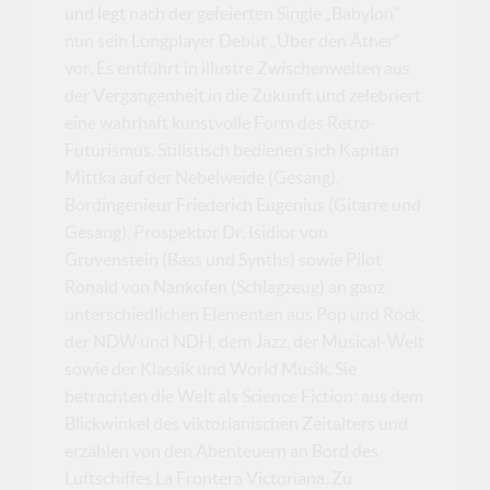
und legt nach der gefeierten Single „Babylon“
nun sein Longplayer Debüt „Über den Äther“
vor. Es entführt in illustre Zwischenwelten aus
der Vergangenheit in die Zukunft und zelebriert
eine wahrhaft kunstvolle Form des Retro-
Futurismus. Stilistisch bedienen sich Kapitän
Mittka auf der Nebelweide (Gesang),
Bordingenieur Friederich Eugenius (Gitarre und
Gesang), Prospektor Dr. Isidior von
Gruvenstein (Bass und Synths) sowie Pilot
Ronald von Nankofen (Schlagzeug) an ganz
unterschiedlichen Elementen aus Pop und Rock,
der NDW und NDH, dem Jazz, der Musical-Welt
sowie der Klassik und World Musik. Sie
betrachten die Welt als Science Fiction; aus dem
Blickwinkel des viktorianischen Zeitalters und
erzählen von den Abenteuern an Bord des
Luftschiffes La Frontera Victoriana. Zu