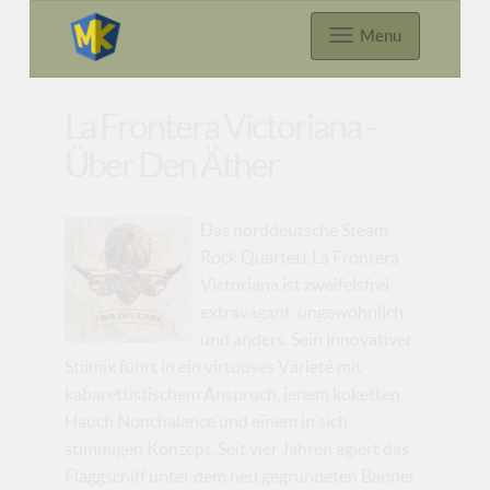
Menu
La Frontera Victoriana -
Über Den Äther
Das norddeutsche Steam
Rock Quartett La Frontera
Victoriana ist zweifelsfrei
extravagant, ungewöhnlich
und anders. Sein innovativer
Stilmix führt in ein virtuoses Varieté mit
kabarettistischem Anspruch, jenem koketten
Hauch Nonchalance und einem in sich
stimmigen Konzept. Seit vier Jahren agiert das
Flaggschiff unter dem neu gegründeten Banner