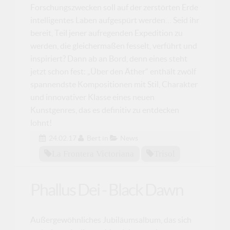
Forschungszwecken soll auf der zerstörten Erde
intelligentes Laben aufgespürt werden… Seid ihr
bereit, Teil jener aufregenden Expedition zu
werden, die gleichermaßen fesselt, verführt und
inspiriert? Dann ab an Bord, denn eines steht
jetzt schon fest: „Über den Äther“ enthält zwölf
spannendste Kompositionen mit Stil, Charakter
und innovativer Klasse eines neuen
Kunstgenres, das es definitiv zu entdecken
lohnt!
24.02.17
Bert
in
News
La Frontera Victoriana
Trisol
Phallus Dei - Black Dawn
Außergewöhnliches Jubiläumsalbum, das sich