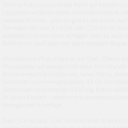
Techno-Futurismus und das Recht auf künstlerisc
Uggadóttir verfilmte dieses Gesamtkunstwerk – de
weltweit in Kinos – und nun gibt es das Ganze auc
Formaten, die vom 3-LP-Set über CDs bis hin zu U
audiophile Herzen höher schlagen lässt. Ja, auch d
Björk kennt, weiß, dass hier keine lieblosen Beipac
Musikalisch trifft Avantgarde auf Oper, Elektro au
Manipulation auf analoges Herzblut. Kein Wunder: 
Album erneut mit Größen wie James Merry, And
Gremmler zusammengearbeitet, die für ihre bildst
Gemeinsam verschmelzen sie Klang, Bühne und Bo
ist als ein Konzert – nämlich eine emotionale Uma
ökologischer Schieflage.
Dass 'Cornucopia : Live' nun erscheint, ist also nic