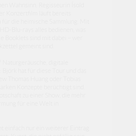
hen Wahnsinn. Regisseurin Ísold
r Konzertfilm läuft bereits
h für die heimische Sammlung. Mit
HD-Blu-rays alles bedienen, was
ie Booklets sind mit dabei – wer
kzettel gemeint sind.
f Naturgeräusche, digitale
Björk hat für diese Tour und das
rew Thomas Huang oder Tobias
arken Konzepte berüchtigt sind.
tschaft zu einer Show, die mehr
rmung für eine Welt in
ht einfach nur ein weiterer Eintrag