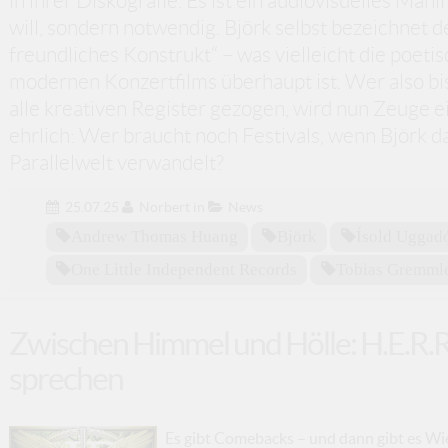
in ihrer Diskografie. Es ist ein audiovisuelles Manif
will, sondern notwendig. Björk selbst bezeichnet d
freundliches Konstrukt“ – was vielleicht die poet
modernen Konzertfilms überhaupt ist. Wer also bis
alle kreativen Register gezogen, wird nun Zeuge e
ehrlich: Wer braucht noch Festivals, wenn Björk 
Parallelwelt verwandelt?
25.07.25
Norbert
in
News
Andrew Thomas Huang
Björk
Ísold Uggadó
One Little Independent Records
Tobias Gremml
Zwischen Himmel und Hölle: H.E.R.R
sprechen
Es gibt Comebacks – und dann gibt es Wi