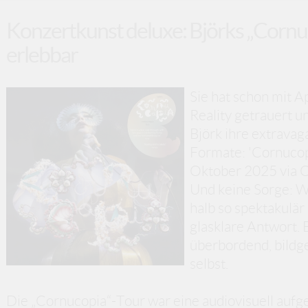
Konzertkunst deluxe: Björks „Cornu
erlebbar
Sie hat schon mit A
Reality getrauert un
Björk ihre extravag
Formate: 'Cornucopi
Oktober 2025 via O
Und keine Sorge: We
halb so spektakulär
glasklare Antwort. 
überbordend, bildg
selbst.
Die „Cornucopia“-Tour war eine audiovisuell auf