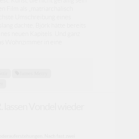
est: Kunst, die nicht gefällig sein
en Film als „matriarchalisch
ischste Umschreibung eines
lang dachte, Björk hätte bereits
ines neuen Kapitels. Und ganz
das Wohnzimmer in eine
ttir
James Merry
er
. lassen Vondel wieder
ederauferstehungen. Nach fast zwei