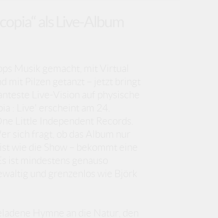
copia“ als Live-Album
pps Musik gemacht, mit Virtual
d mit Pilzen getanzt – jetzt bringt
anteste Live-Vision auf physische
a : Live' erscheint am 24.
ne Little Independent Records.
r sich fragt, ob das Album nur
 ist wie die Show – bekommt eine
Es ist mindestens genauso
ewaltig und grenzenlos wie Björk
geladene Hymne an die Natur, den