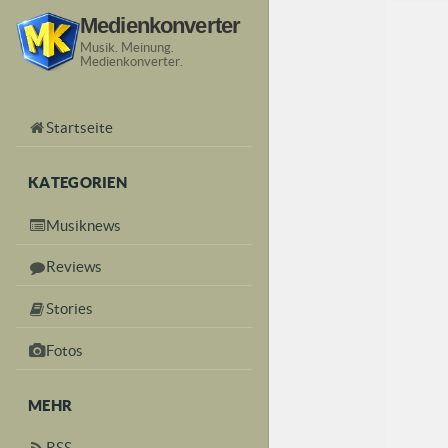
Medienkonverter
Musik. Meinung.
Medienkonverter.
Startseite
KATEGORIEN
Musiknews
Reviews
Stories
Fotos
MEHR
RSS