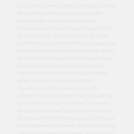
sorgt sie für Furore und bläst den Staub von den
Boxen. Gleich zu Beginn und ohne großen
Vorstellungs-/Aufwärmkult knallen die
Österreicher mit ihrem Opener "Dancer In The
Sun" mitsamt der Tür ins Haus. Druck, Härte
und Können peitschen dem Hörer entgegen, die
Message lautet unmissverständlich: Wir spielen
die Musik und wir spielen sie richtig gut. Zu gut
und zu mitreißend, um passiv in der Ecke zu
sitzen. Die Gliedmaßen zucken und Kontrust
liefern Titel um Titel den Grund dafür.
Abwechslung bringt dabei nicht nur der
weiblich-männliche Wechsel beim Gesang, Rap
und den Shouts, auch Trompeten, Trommeln,
Didgeridoos und das Experimentieren mit den
Sounds anderer Kulturkreise sorgen dafür, dass
keine Langeweile aufkommt. Jeder einzelne Titel
hat etwas Besonderes zu bieten. Mal ist es eine