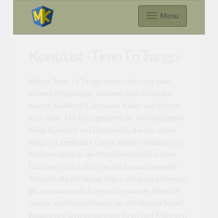
Menu
Kontrust - Time To Tango
Hinter Time To Tango steckt nicht nur eine
schöne Alliteration, sondern auch eines der
besten NuMetal/Crossover Alben der letzten
fünf Jahre. Die Ehre gebührt der sechsköpfigen
Band Kontrust aus Österreich, die das schon
lange tot geglaubte Genre wieder beleben und
frischen Wind in die Musiklandschaft tragen.
Das mag nicht zuletzt an der herausragenden
Sängerin Agata Jarosz liegen, die ganz anders ist
als man womöglich vermuten würde. Nämlich
besser, stärker und lauter als alle Sandra Nasić'
zusammen. Gemeinsam mit ihren fünf Männern