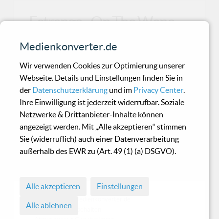
Estrange - On The Wane
Medienkonverter.de
Wenn man Synth-Pop Fans nach
Lieblingsbands fragt, werden in der Regel zuerst
Wir verwenden Cookies zur Optimierung unserer
die erfolgreichen Band
Webseite. Details und Einstellungen finden Sie in
der
Datenschutzerklärung
und im
Privacy Center
.
Ihre Einwilligung ist jederzeit widerrufbar. Soziale
David Guetta - One Love
Netzwerke & Drittanbieter-Inhalte können
angezeigt werden. Mit „Alle akzeptieren“ stimmen
Sie (widerruflich) auch einer Datenverarbeitung
David Guetta ist mittlerweile vielen ein Begriff,
außerhalb des EWR zu (Art. 49 (1) (a) DSGVO).
der französische House Produzent ist seit
etlichen
Alle akzeptieren
Einstellungen
© 1998 - 2026 Medienkonverter.de
Alle ablehnen
• Alle Rechte vorbehalten