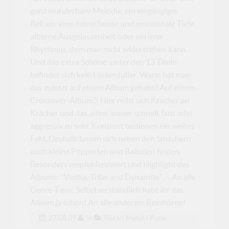
ganz wunderbare Melodie, ein eingängiger
Refrain, eine mitreißende und emotionale Tiefe,
alberne Ausgelassenheit oder ein irrer
Rhythmus, dem man nicht widerstehen kann.
Und das extra Schöne: unter den 13 Titeln
befindet sich kein Lückenfüller. Wann hat man
das zuletzt auf einem Album gehabt? Auf einem
Crossover-Album?! Hier reiht sich Kracher an
Kracher und das, ohne immer schnell, laut oder
aggressiv zu sein. Kontrust bedienen ein weites
Feld. Deshalb lassen sich neben den Smashern
auch kleine Popperlen und Balladen finden.
Besonders empfehlenswert und Highlight des
Albums: "Vodka, Tribe and Dynamite". – An alle
Genre-Fans: Selbstverständlich habt ihr das
Album ja schon! An alle anderen: Reinhören!
27.08.09
in
Rock / Metal / Punk