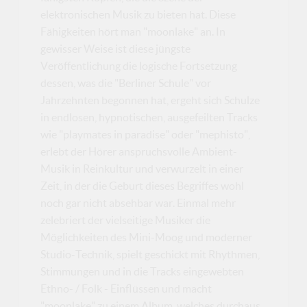
elektronischen Musik zu bieten hat. Diese
Fähigkeiten hört man "moonlake" an. In
gewisser Weise ist diese jüngste
Veröffentlichung die logische Fortsetzung
dessen, was die "Berliner Schule" vor
Jahrzehnten begonnen hat, ergeht sich Schulze
in endlosen, hypnotischen, ausgefeilten Tracks
wie "playmates in paradise" oder "mephisto",
erlebt der Hörer anspruchsvolle Ambient-
Musik in Reinkultur und verwurzelt in einer
Zeit, in der die Geburt dieses Begriffes wohl
noch gar nicht absehbar war. Einmal mehr
zelebriert der vielseitige Musiker die
Möglichkeiten des Mini-Moog und moderner
Studio-Technik, spielt geschickt mit Rhythmen,
Stimmungen und in die Tracks eingewebten
Ethno- / Folk - Einflüssen und macht
"moonlake" zu einem Album, welches durchaus