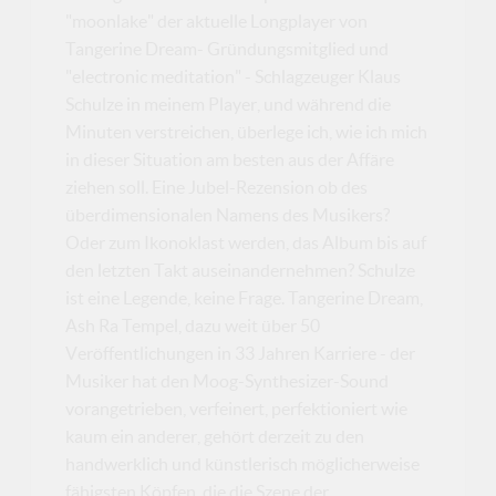
"moonlake" der aktuelle Longplayer von
Tangerine Dream- Gründungsmitglied und
"electronic meditation" - Schlagzeuger Klaus
Schulze in meinem Player, und während die
Minuten verstreichen, überlege ich, wie ich mich
in dieser Situation am besten aus der Affäre
ziehen soll. Eine Jubel-Rezension ob des
überdimensionalen Namens des Musikers?
Oder zum Ikonoklast werden, das Album bis auf
den letzten Takt auseinandernehmen? Schulze
ist eine Legende, keine Frage. Tangerine Dream,
Ash Ra Tempel, dazu weit über 50
Veröffentlichungen in 33 Jahren Karriere - der
Musiker hat den Moog-Synthesizer-Sound
vorangetrieben, verfeinert, perfektioniert wie
kaum ein anderer, gehört derzeit zu den
handwerklich und künstlerisch möglicherweise
fähigsten Köpfen, die die Szene der