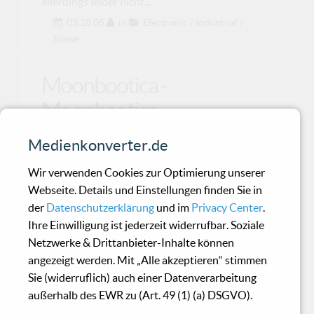
allerdings leider nicht...
03.10.05
in
Electronic / Industrial /
Noise
Moonbootica -
Moonbootica
Medienkonverter.de
Zwei Kerls aus dem Norden lassen es seit
bereits seit einigen Jahren auf den Dancefloors
Wir verwenden Cookies zur Optimierung unserer
dieser Repu
Webseite. Details und Einstellungen finden Sie in
der
Datenschutzerklärung
und im
Privacy Center
.
Ihre Einwilligung ist jederzeit widerrufbar. Soziale
Isola - Loud Alarms
Netzwerke & Drittanbieter-Inhalte können
angezeigt werden. Mit „Alle akzeptieren“ stimmen
Sie (widerruflich) auch einer Datenverarbeitung
Isola – so heißt das dritte Album der
außerhalb des EWR zu (Art. 49 (1) (a) DSGVO).
schwedischen Gruppe Kent, so heißt aber auch