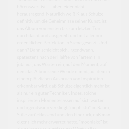
hörenswert ist... ... aber leider nicht
herausragend. Natürlich weiß Klaus Schulze
definitiv um die Geheimnisse seiner Kunst, ist
das Album vom ersten bis zum letzten Ton
durchdacht und ausgereift und mit aller nur
erdenklichen Perfektion in Szene gesetzt. Und
dann? Dann schleicht sich, irgendwann,
spätestens nach der Hälfte von "artemis in
jubileo", das Warten ein, auf den Moment, auf
dem das Album seine Wende nimmt, auf dem in
einem plötzlichen Ausbruch von Inspiration
erkennbar wird, daß Schulze eigentlich mehr ist
als nur ein guter Techniker. Indes, solche
inspirierten Momente lassen auf sich warten,
und irgendwann verklingt "mephisto" im Raum,
Stille zurücklassend und den Eindruck, daß man
eigentlich mehr erwartet hätte. "moonlake" ist
ein gelungenes, gutklassiges Werk voller