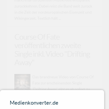
manchmal turbulenten Musikreise entspannt
zurückkehren. Dabei reist die Band weit zurück
in die Zeit der nordeuropäischen Eisenzeit und
Wikingerzeit. Textlich hält ...
Course Of Fate
veröffentlichen zweite
Single inkl. Video "Drifting
Away"
Das brandneue Video von Course Of
Fate zur erscheinenden Single
'Drifting Away' gibt es ab sofort zu
sehen! Der Song, welcher aus dem kommenden
Album "Mindweaver" stammt, ist nun auf allen
Medienkonverter.de
Digital- und Streamingplattformen zu hören.