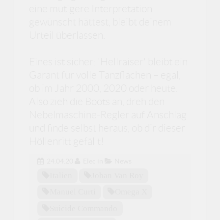
eine mutigere Interpretation
gewünscht hättest, bleibt deinem
Urteil überlassen.
Eines ist sicher: 'Hellraiser' bleibt ein
Garant für volle Tanzflächen – egal,
ob im Jahr 2000, 2020 oder heute.
Also zieh die Boots an, dreh den
Nebelmaschine-Regler auf Anschlag
und finde selbst heraus, ob dir dieser
Höllenritt gefällt!
24.04.20
Elec
in
News
Italien
Johan Van Roy
Manuel Curti
Omega X
Suicide Commando