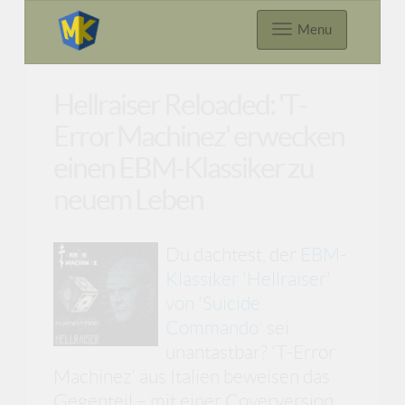
Menu
Hellraiser Reloaded: 'T-
Error Machinez' erwecken
einen EBM-Klassiker zu
neuem Leben
Du dachtest, der
EBM-
Klassiker 'Hellraiser'
von 'Suicide
Commando'
sei
unantastbar? 'T-Error
Machinez' aus Italien beweisen das
Gegenteil – mit einer Coverversion,