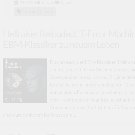
24.04.20
Elec
in
News
Course Of Fate
Hellraiser Reloaded: 'T-Error Machi
EBM-Klassiker zu neuem Leben
Du dachtest, der EBM-Klassiker 'Hellrais
unantastbar? 'T-Error Machinez' aus Itali
Coverversion, die so nah am Original ble
Roy selbst stehe hinter den Reglern. Ob d
entscheiden. Für zusätzliche elektronisch
dem Track noch ein paar frische Schaltkre
Commando', veröffentlicht am 25. Septem
und wurde mit dem ReRelease am ...