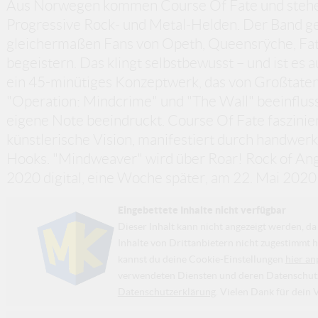
Aus Norwegen kommen Course Of Fate und stehen 
Progressive Rock- und Metal-Helden. Der Band ge
gleichermaßen Fans von Opeth, Queensrÿche, Fat
begeistern. Das klingt selbstbewusst – und ist es 
ein 45-minütiges Konzeptwerk, das von Großtate
"Operation: Mindcrime" und "The Wall" beeinfluss
eigene Note beeindruckt. Course Of Fate faszini
künstlerische Vision, manifestiert durch handwe
Hooks. "Mindweaver" wird über Roar! Rock of Ang
2020 digital, eine Woche später, am 22. Mai 2020 
Eingebettete Inhalte nicht verfügbar
Dieser Inhalt kann nicht angezeigt werden, 
Inhalte von Drittanbietern nicht zugestimmt h
kannst du deine Cookie-Einstellungen
hier an
verwendeten Diensten und deren Datenschutzp
Datenschutzerklärung
. Vielen Dank für dein 