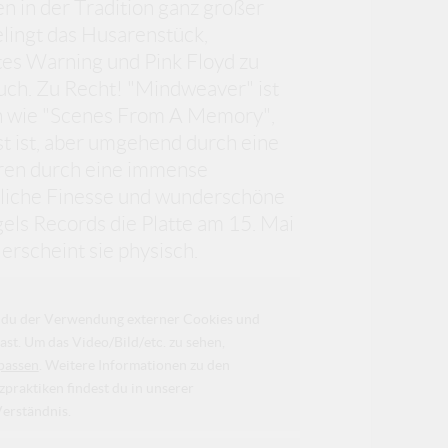
in der Tradition ganz großer
lingt das Husarenstück,
es Warning und Pink Floyd zu
auch. Zu Recht! "Mindweaver" ist
n wie "Scenes From A Memory",
t ist, aber umgehend durch eine
eren durch eine immense
rkliche Finesse und wunderschöne
els Records die Platte am 15. Mai
erscheint sie physisch.
da du der Verwendung externer Cookies und
ast. Um das Video/Bild/etc. zu sehen,
passen
. Weitere Informationen zu den
raktiken findest du in unserer
Verständnis.