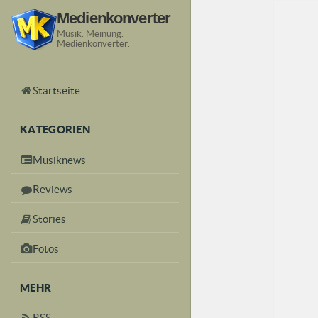
Medienkonverter
Musik. Meinung.
Medienkonverter.
Startseite
KATEGORIEN
Musiknews
Reviews
Stories
Fotos
MEHR
RSS