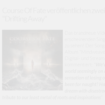
Course Of Fate veröffentlichen zweit
"Drifting Away"
Das brandneue Vide
erscheinenden Singl
zu sehen! Der Son
Album "Mindweaver"
Digital- und Strea
kommentiert: "
We'v
world seemingly on o
sensation of losing o
been for naught? Has
dream with disastro
tribute to our least metal of roots and inspirations
”.