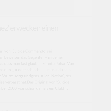
nez' erwecken einen
er' von 'Suicide Commando' sei
en beweisen das Gegenteil – mit einer
ibt, dass man fast glauben könnte, Johan Van
as nun gut oder schlecht ist, musst du selbst
e Würze sorgt übrigens 'Alien: Nation', der
ise verpasst hat.Das Original von 'Suicide
ber 2000, war schon damals ein Clubhit