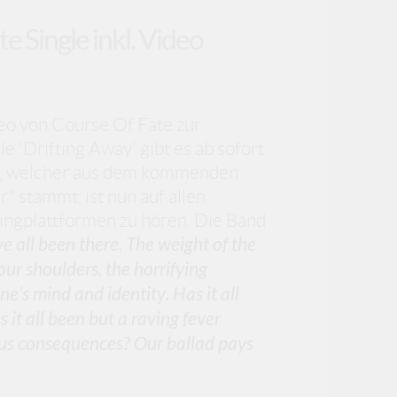
e Single inkl. Video
o von Course Of Fate zur
e 'Drifting Away' gibt es ab sofort
g, welcher aus dem kommenden
 stammt, ist nun auf allen
mingplattformen zu hören. Die Band
e all been there. The weight of the
ur shoulders, the horrifying
ne’s mind and identity. Has it all
 it all been but a raving fever
us consequences? Our ballad pays