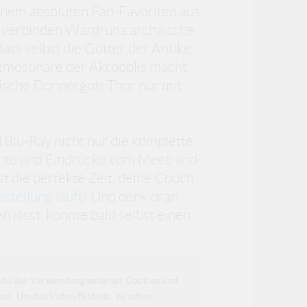
einem absoluten Fan-Favoriten aus
, verbinden Wardruna archaische
ass selbst die Götter der Antike
 Atmosphäre der Akropolis macht
dische Donnergott Thor nur mit
 Blu-Ray nicht nur die komplette
nte und Eindrücke vom Meet-and-
st die perfekte Zeit, deine Couch
stellung läuft
! Und denk dran:
 lässt, könnte bald selbst einen
da du der Verwendung externer Cookies und
ast. Um das Video/Bild/etc. zu sehen,