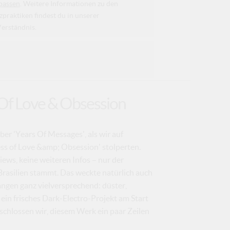
passen
. Weitere Informationen zu den
raktiken findest du in unserer
Verständnis.
 Of Love & Obsession
ber 'Years Of Messages', als wir auf
ss of Love &amp; Obsession' stolperten.
ews, keine weiteren Infos – nur der
Brasilien stammt. Das weckte natürlich auch
ngen ganz vielversprechend: düster,
r ein frisches Dark-Electro-Projekt am Start
eschlossen wir, diesem Werk ein paar Zeilen