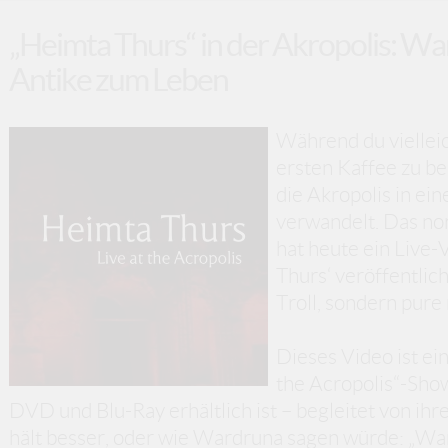
„Heimta Thurs“ in der Akropolis: W
Antike zum Leben
Während du viellei
ersten Kaffee zu b
die Akropolis in ei
verwandelt. Das no
hat heute ein Live-
Thurs‘ veröffentlich
Troll, sondern pure
Dieses Video ist ei
the Acropolis“-Show
DVD und Blu-Ray erhältlich ist – begleitet von ih
hält besser, oder wie Wardruna sagen würde: „W