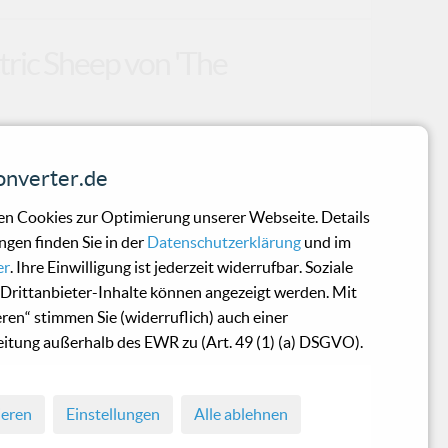
tric Sheep von 'The
 seine Grenzen erreicht, hat 'The Wave
nverter.de
, ein Album parat, das dich vielleicht eines
 Name ist eine augenzwinkernde Hommage an
n Cookies zur Optimierung unserer Webseite. Details
tric Sheep?“ – und wie der Titel verspricht,
ngen finden Sie in der
Datenschutzerklärung
und im
nzählen und mehr um futuristische
er
. Ihre Einwilligung ist jederzeit widerrufbar. Soziale
wältigend schön daherkommen.Mit Themen
Drittanbieter-Inhalte können angezeigt werden. Mit
 Globalisierung treffen die Texte genau
eren“ stimmen Sie (widerruflich) auch einer
itung außerhalb des EWR zu (Art. 49 (1) (a) DSGVO).
ieren
Einstellungen
Alle ablehnen