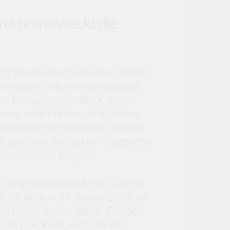
ardruna erweckt die
cht gerade noch versuchst, deinen
eschwören, hat Wardruna längst
nen Tempel nordischer Klänge
rwegische Weltmusik-Kollektiv
Video zu ihrem Klassiker ‚Heimta
t, und nein, das ist kein Tageslicht-
 musikalische Magie!
n Vorgeschmack auf ihre „Live at
, die ab dem 24. Januar 2025 auf
rem neuen Album ‚Birna‘. Doppelt
arum eine Rune, wenn du den