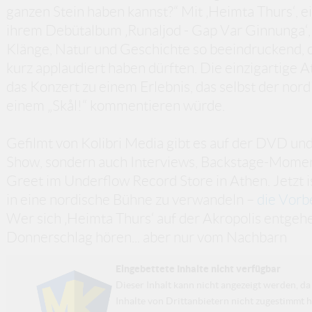
ganzen Stein haben kannst?“ Mit ‚Heimta Thurs‘, 
ihrem Debütalbum ‚Runaljod - Gap Var Ginnunga‘
Klänge, Natur und Geschichte so beeindruckend, d
kurz applaudiert haben dürften. Die einzigartige
das Konzert zu einem Erlebnis, das selbst der nor
einem „Skål!“ kommentieren würde.
Gefilmt von Kolibri Media gibt es auf der DVD und
Show, sondern auch Interviews, Backstage-Mome
Greet im Underflow Record Store in Athen. Jetzt i
in eine nordische Bühne zu verwandeln –
die Vorbe
Wer sich ‚Heimta Thurs‘ auf der Akropolis entgehen
Donnerschlag hören... aber nur vom Nachbarn
Eingebettete Inhalte nicht verfügbar
Dieser Inhalt kann nicht angezeigt werden, 
Inhalte von Drittanbietern nicht zugestimmt h