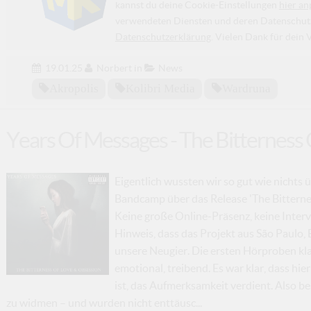
kannst du deine Cookie-Einstellungen
hier an
verwendeten Diensten und deren Datenschutzp
Datenschutzerklärung
. Vielen Dank für dein 
19.01.25
Norbert
in
News
Akropolis
Kolibri Media
Wardruna
Years Of Messages - The Bitterness
Eigentlich wussten wir so gut wie nichts ü
Bandcamp über das Release 'The Bitterne
Keine große Online-Präsenz, keine Intervi
Hinweis, dass das Projekt aus São Paulo, 
unsere Neugier. Die ersten Hörproben kla
emotional, treibend. Es war klar, dass hie
ist, das Aufmerksamkeit verdient. Also b
zu widmen – und wurden nicht enttäusc...