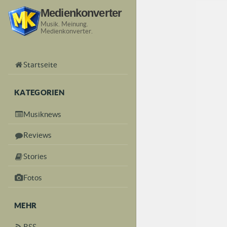
Medienkonverter
Musik. Meinung.
Medienkonverter.
Startseite
KATEGORIEN
Musiknews
Reviews
Stories
Fotos
MEHR
RSS